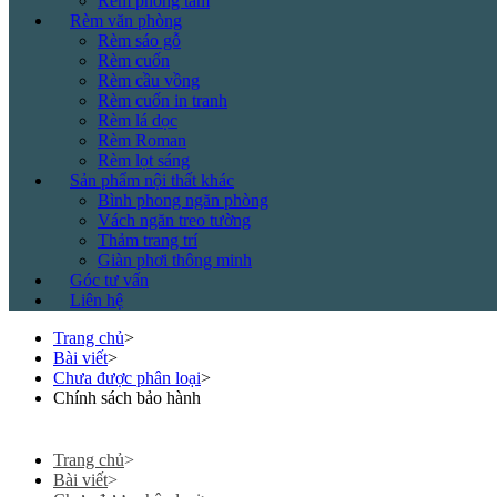
Rèm phòng tắm
Rèm văn phòng
Rèm sáo gỗ
Rèm cuốn
Rèm cầu vồng
Rèm cuốn in tranh
Rèm lá dọc
Rèm Roman
Rèm lọt sáng
Sản phẩm nội thất khác
Bình phong ngăn phòng
Vách ngăn treo tường
Thảm trang trí
Giàn phơi thông minh
Góc tư vấn
Liên hệ
Trang chủ
>
Bài viết
>
Chưa được phân loại
>
Chính sách bảo hành
Trang chủ
>
Bài viết
>