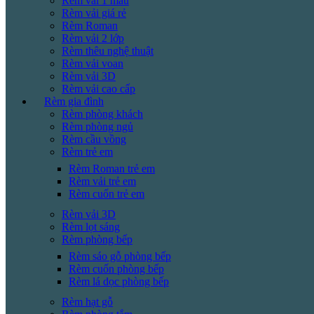
Rèm vải 1 màu
Rèm vải giá rẻ
Rèm Roman
Rèm vải 2 lớp
Rèm thêu nghệ thuật
Rèm vải voan
Rèm vải 3D
Rèm vải cao cấp
Rèm gia đình
Rèm phòng khách
Rèm phòng ngủ
Rèm cầu vồng
Rèm trẻ em
Rèm Roman trẻ em
Rèm vải trẻ em
Rèm cuốn trẻ em
Rèm vải 3D
Rèm lọt sáng
Rèm phòng bếp
Rèm sáo gỗ phòng bếp
Rèm cuốn phòng bếp
Rèm lá dọc phòng bếp
Rèm hạt gỗ