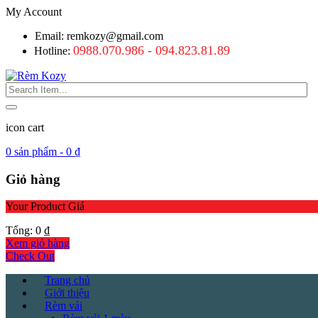
My Account
Email: remkozy@gmail.com
0988.070.986 - 094.823.81.89
Hotline:
icon cart
0
sản phẩm -
0
₫
Giỏ hàng
Your Product
Giá
Tổng:
0
₫
Xem giỏ hàng
Check Out
Trang chủ
Giới thiệu
Rèm vải