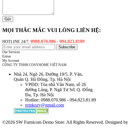
Gửi
MỌI THẮC MẮC VUI LÒNG LIÊN HỆ:
0988.070.986 - 094.823.8189
HOTLINE 24/7:
Our Services
Extras
My Account
CÔNG TY TNHH COSYHOME VIỆT NAM
Nhà 24, Ngõ 26, Đường 19/5, P. Văn,
Quán Q. Hà Đông, Tp. Hà Nội
VPĐD: Tòa nhà Vân Nam, số 26
đường Láng, P. Ngã Tư Sở, Q. Đống
Đa, Tp. Hà Nội
Hotline: 0988.070.986 - 094.823.81.89
remkozy@gmail.com
©2026 SW Furnicom Demo Store. All Rights Reserved. Designed b