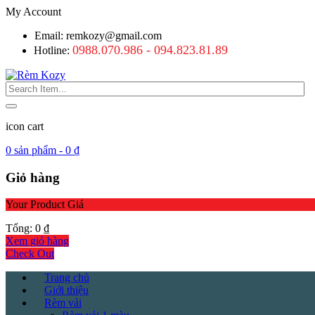
My Account
Email: remkozy@gmail.com
0988.070.986 - 094.823.81.89
Hotline:
icon cart
0
sản phẩm -
0
₫
Giỏ hàng
Your Product
Giá
Tổng:
0
₫
Xem giỏ hàng
Check Out
Trang chủ
Giới thiệu
Rèm vải