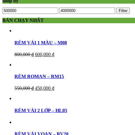
shop by
Filter
BÁN CHẠY NHẤT
RÈM VẢI 1 MÀU – M08
800,000
₫
600,000
₫
RÈM ROMAN – RM15
550,000
₫
450,000
₫
RÈM VẢI 2 LỚP – HL05
RÈM VẢI VOAN – RV20