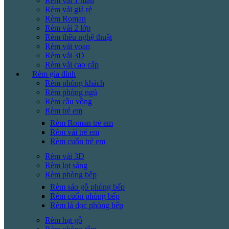
Rèm vải 1 màu
Rèm vải giá rẻ
Rèm Roman
Rèm vải 2 lớp
Rèm thêu nghệ thuật
Rèm vải voan
Rèm vải 3D
Rèm vải cao cấp
Rèm gia đình
Rèm phòng khách
Rèm phòng ngủ
Rèm cầu vồng
Rèm trẻ em
Rèm Roman trẻ em
Rèm vải trẻ em
Rèm cuốn trẻ em
Rèm vải 3D
Rèm lọt sáng
Rèm phòng bếp
Rèm sáo gỗ phòng bếp
Rèm cuốn phòng bếp
Rèm lá dọc phòng bếp
Rèm hạt gỗ