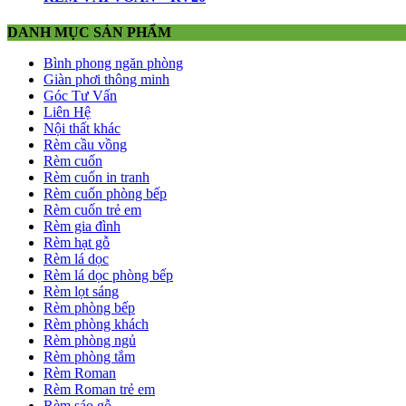
DANH MỤC SẢN PHẨM
Bình phong ngăn phòng
Giàn phơi thông minh
Góc Tư Vấn
Liên Hệ
Nội thất khác
Rèm cầu vồng
Rèm cuốn
Rèm cuốn in tranh
Rèm cuốn phòng bếp
Rèm cuốn trẻ em
Rèm gia đình
Rèm hạt gỗ
Rèm lá dọc
Rèm lá dọc phòng bếp
Rèm lọt sáng
Rèm phòng bếp
Rèm phòng khách
Rèm phòng ngủ
Rèm phòng tắm
Rèm Roman
Rèm Roman trẻ em
Rèm sáo gỗ