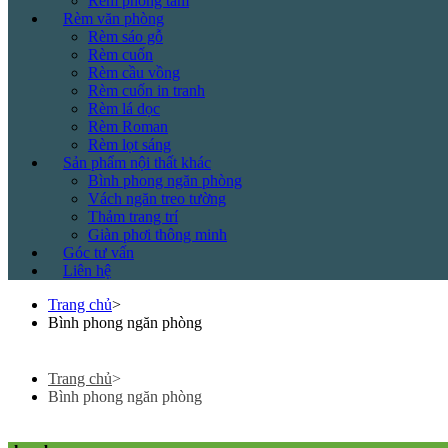
Rèm phòng tắm
Rèm văn phòng
Rèm sáo gỗ
Rèm cuốn
Rèm cầu vồng
Rèm cuốn in tranh
Rèm lá dọc
Rèm Roman
Rèm lọt sáng
Sản phẩm nội thất khác
Bình phong ngăn phòng
Vách ngăn treo tường
Thảm trang trí
Giàn phơi thông minh
Góc tư vấn
Liên hệ
Trang chủ
>
Bình phong ngăn phòng
Trang chủ
>
Bình phong ngăn phòng