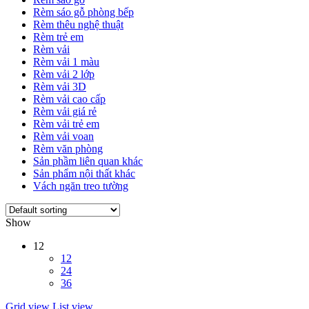
Rèm sáo gỗ phòng bếp
Rèm thêu nghệ thuật
Rèm trẻ em
Rèm vải
Rèm vải 1 màu
Rèm vải 2 lớp
Rèm vải 3D
Rèm vải cao cấp
Rèm vải giá rẻ
Rèm vải trẻ em
Rèm vải voan
Rèm văn phòng
Sản phầm liên quan khác
Sản phẩm nội thất khác
Vách ngăn treo tường
Show
12
12
24
36
Grid view
List view