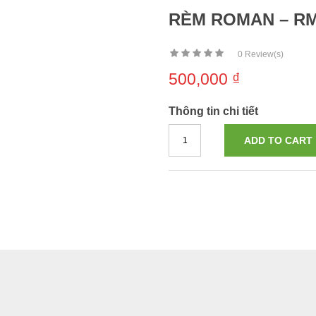
RÈM ROMAN – R
0
Review(s)
500,000
₫
Thông tin chi tiết
ADD TO CART