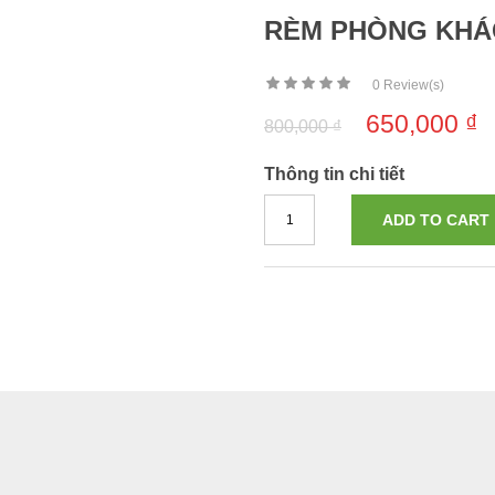
RÈM PHÒNG KHÁ
0
Review(s)
650,000
₫
800,000
₫
Thông tin chi tiết
ADD TO CART