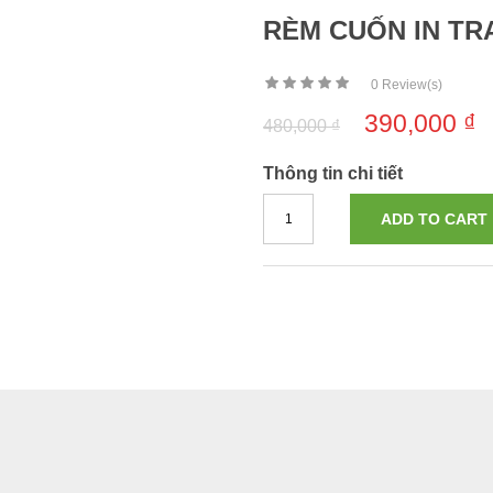
RÈM CUỐN IN TR
0
Review(s)
390,000
₫
480,000
₫
Thông tin chi tiết
ADD TO CART