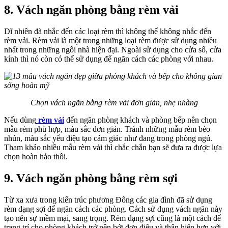
8. Vách ngăn phòng bằng rèm vải
Dĩ nhiên đã nhắc đến các loại rèm thì không thể không nhắc đến
rèm vải. Rèm vải là một trong những loại rèm được sử dụng nhiều
nhất trong những ngôi nhà hiện đại. Ngoài sử dụng cho cửa sổ, cửa
kính thì nó còn có thể sử dụng để ngăn cách các phòng với nhau.
Chọn vách ngăn bằng rèm vải đơn giản, nhẹ nhàng
Nếu dùng
rèm vải
đển ngăn phòng khách và phòng bếp nên chọn
mẫu rèm phù hợp, màu sắc đơn giản. Tránh những mẫu rèm bèo
nhún, màu sắc yểu điệu tạo cảm giác như đang trong phòng ngủ.
Tham khảo nhiều mẫu rèm vải thì chắc chắn bạn sẽ đưa ra được lựa
chọn hoàn hảo thôi.
9. Vách ngăn phòng bằng rèm sợi
Từ xa xưa trong kiến trúc phương Đông các gia đình đã sử dụng
rèm dạng sợi để ngăn cách các phòng. Cách sử dụng vách ngăn này
tạo nên sự mềm mại, sang trọng. Rèm dạng sợi cũng là một cách để
trang trí cho phòng khách trở nên bớt đơn điệu và thân hiện hơn với