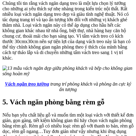
Chúng tôi tin rằng vách ngăn dạng treo là một lựa chọn lý tưởng
cho những ai yêu thích sự nhẹ nhàng trong kiến trúc nội thất. Rất
nhiều loại vách ngăn dạng treo đẹp và giàu tính nghệ thuật. Nó có
tác dụng trang trí và tạo ấn tượng lớn đối với những vị khách ghé
thăm nhà. Loại vách ngăn này có thể áp dụng cho hầu hết các
không gian khác nhau từ nhà ống, biệt thự, nhà hàng hay căn hộ
chung cư, thoải mái cho bạn sáng tạo. Vì tấm vách treo có kích
thước 30cmx30cm nên sự tiện lợi của dạng vách treo này là bạn có
thể tùy chỉnh không gian ngăn phòng theo ý thích của mình bằng
cách tự tháo lắp và di chuyển những tấm vách treo sang 1 vị trí
khác.
Vách ngăn treo tường
trang trí phòng khách và phòng ăn cực ký
ấn tượng
5. Vách ngăn phòng bằng rèm gỗ
Nếu bạn yêu chất liệu gỗ và muốn tìm một loại vách với thiết kế đơn
giản, gọn gàng, tiết kiệm không gian thì hãy chọn vách ngăn phòng
bằng rèm gỗ. Rèm gỗ có nhiều loại: rèm gỗ với thanh to bản, rèm gỗ
dọc, rèm gỗ ngang…Tuy đơn giản như vậy nhưng khi ứng dụng