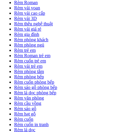
Rèm Roman
Rèm vải voan
Rèm vải cao cấp
Rèm vải 3D
Rèm thêu nghệ thuật
Rèm vải giá rẻ
Rèm gia đình
Rèm phòng khách
Rèm phòng ngủ
Rèm trẻ em
Rèm Roman trẻ em
Rèm cuốn trẻ em
Rèm vải trẻ em
Rèm phòng tắm
Rèm phòng bếp
Rèm cuốn phòng bếp
Rèm sáo gỗ phòng bếp
Rèm lá dọc phòng bếp
Rèm văn phòng
Rèm cầu vồng
Rèm sáo gỗ
Rèm hạt gỗ
Rèm cuốn
Rèm cuốn in tranh
Rèm lá dọc