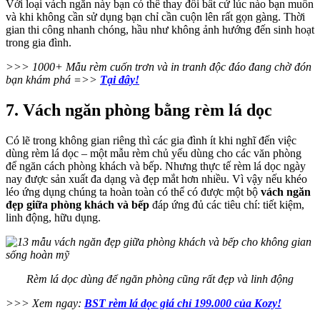
Với loại vách ngăn này bạn có thể thay đổi bất cứ lúc nào bạn muốn
và khi không cần sử dụng bạn chỉ cần cuộn lên rất gọn gàng. Thời
gian thi công nhanh chóng, hầu như không ảnh hướng đến sinh hoạt
trong gia đình.
>>> 1000+ Mẫu rèm cuốn trơn và in tranh độc đáo đang chờ đón
bạn khám phá =>>
Tại đây!
7. Vách ngăn phòng bằng rèm lá dọc
Có lẽ trong không gian riêng thì các gia đình ít khi nghĩ đến việc
dùng rèm lá dọc – một mẫu rèm chủ yếu dùng cho các văn phòng
để ngăn cách phòng khách và bếp. Nhưng thực tế rèm lá dọc ngày
nay được sản xuất đa dạng và đẹp mắt hơn nhiều. Vì vậy nếu khéo
léo ứng dụng chúng ta hoàn toàn có thể có được một bộ
vách ngăn
đẹp giữa phòng khách và bếp
đáp ứng đủ các tiêu chí: tiết kiệm,
linh động, hữu dụng.
Rèm lá dọc dùng để ngăn phòng cũng rất đẹp và linh động
>>> Xem ngay:
BST rèm lá dọc giá chỉ 199.000 của Kozy!