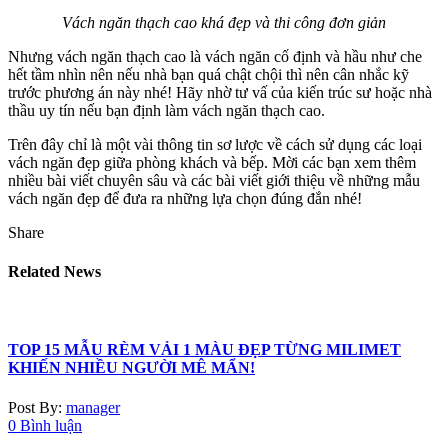
Vách ngăn thạch cao khá đẹp và thi công đơn giản
Nhưng vách ngăn thạch cao là vách ngăn cố định và hầu như che
hết tầm nhìn nên nếu nhà bạn quá chật chội thì nên cân nhắc kỹ
trước phương án này nhé! Hãy nhờ tư vấ của kiến trúc sư hoặc nhà
thầu uy tín nếu bạn định làm vách ngăn thạch cao.
Trên đây chỉ là một vài thông tin sơ lược về cách sử dụng các loại
vách ngăn đẹp giữa phòng khách và bếp. Mời các bạn xem thêm
nhiều bài viết chuyên sâu và các bài viết giới thiệu về những mẫu
vách ngăn đẹp để đưa ra những lựa chọn đúng đắn nhé!
Share
Related News
TOP 15 MẪU RÈM VẢI 1 MÀU ĐẸP TỪNG MILIMET
KHIẾN NHIỀU NGƯỜI MÊ MẨN!
Post By:
manager
0 Bình luận