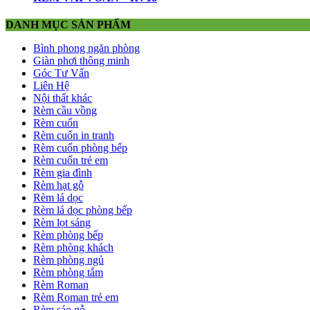
DANH MỤC SẢN PHẨM
Bình phong ngăn phòng
Giàn phơi thông minh
Góc Tư Vấn
Liên Hệ
Nội thất khác
Rèm cầu vồng
Rèm cuốn
Rèm cuốn in tranh
Rèm cuốn phòng bếp
Rèm cuốn trẻ em
Rèm gia đình
Rèm hạt gỗ
Rèm lá dọc
Rèm lá dọc phòng bếp
Rèm lọt sáng
Rèm phòng bếp
Rèm phòng khách
Rèm phòng ngủ
Rèm phòng tắm
Rèm Roman
Rèm Roman trẻ em
Rèm sáo gỗ