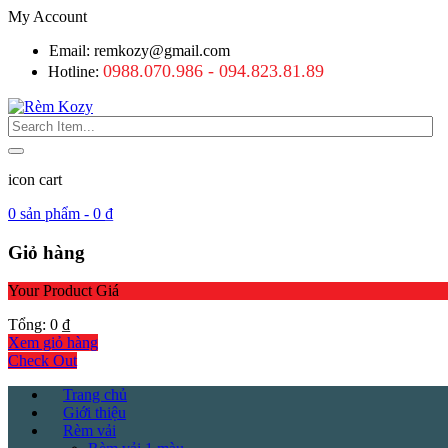
My Account
Email: remkozy@gmail.com
0988.070.986 - 094.823.81.89
Hotline:
icon cart
0
sản phẩm -
0
₫
Giỏ hàng
Your Product
Giá
Tổng:
0
₫
Xem giỏ hàng
Check Out
Trang chủ
Giới thiệu
Rèm vải