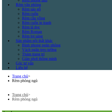
Rèm phòng tắm
Rèm văn phòng
Rèm sáo gỗ
Rèm cuốn
Rèm cầu vồng
Rèm cuốn in tranh
Rèm lá dọc
Rèm Roman
Rèm lọt sáng
Sản phẩm nội thất khác
Bình phong ngăn phòng
Vách ngăn treo tường
Thảm trang trí
Giàn phơi thông minh
Góc tư vấn
Liên hệ
Trang chủ
>
Rèm phòng ngủ
Trang chủ
>
Rèm phòng ngủ