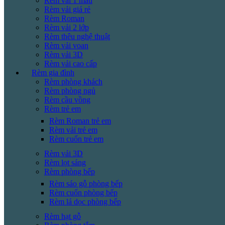
Rèm vải 1 màu
Rèm vải giá rẻ
Rèm Roman
Rèm vải 2 lớp
Rèm thêu nghệ thuật
Rèm vải voan
Rèm vải 3D
Rèm vải cao cấp
Rèm gia đình
Rèm phòng khách
Rèm phòng ngủ
Rèm cầu vồng
Rèm trẻ em
Rèm Roman trẻ em
Rèm vải trẻ em
Rèm cuốn trẻ em
Rèm vải 3D
Rèm lọt sáng
Rèm phòng bếp
Rèm sáo gỗ phòng bếp
Rèm cuốn phòng bếp
Rèm lá dọc phòng bếp
Rèm hạt gỗ