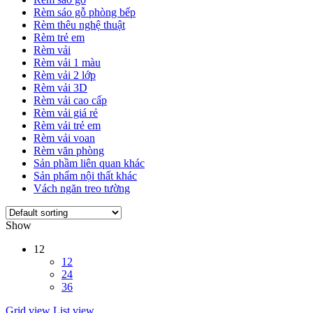
Rèm sáo gỗ phòng bếp
Rèm thêu nghệ thuật
Rèm trẻ em
Rèm vải
Rèm vải 1 màu
Rèm vải 2 lớp
Rèm vải 3D
Rèm vải cao cấp
Rèm vải giá rẻ
Rèm vải trẻ em
Rèm vải voan
Rèm văn phòng
Sản phầm liên quan khác
Sản phẩm nội thất khác
Vách ngăn treo tường
Show
12
12
24
36
Grid view
List view