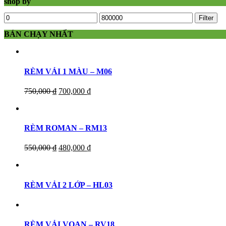
shop by
Filter
BÁN CHẠY NHẤT
RÈM VẢI 1 MÀU – M06
750,000
₫
700,000
₫
RÈM ROMAN – RM13
550,000
₫
480,000
₫
RÈM VẢI 2 LỚP – HL03
RÈM VẢI VOAN – RV18