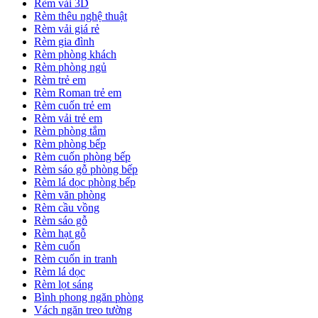
Rèm vải 3D
Rèm thêu nghệ thuật
Rèm vải giá rẻ
Rèm gia đình
Rèm phòng khách
Rèm phòng ngủ
Rèm trẻ em
Rèm Roman trẻ em
Rèm cuốn trẻ em
Rèm vải trẻ em
Rèm phòng tắm
Rèm phòng bếp
Rèm cuốn phòng bếp
Rèm sáo gỗ phòng bếp
Rèm lá dọc phòng bếp
Rèm văn phòng
Rèm cầu vồng
Rèm sáo gỗ
Rèm hạt gỗ
Rèm cuốn
Rèm cuốn in tranh
Rèm lá dọc
Rèm lọt sáng
Bình phong ngăn phòng
Vách ngăn treo tường