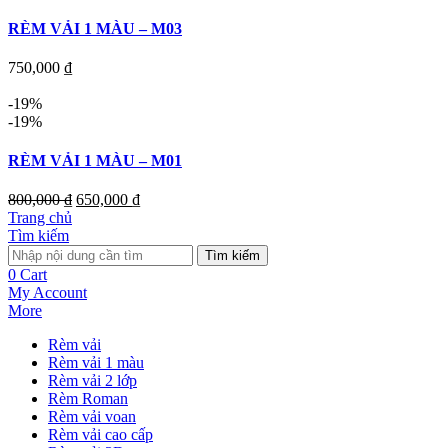
RÈM VẢI 1 MÀU – M03
750,000
₫
-19%
-19%
RÈM VẢI 1 MÀU – M01
800,000
₫
650,000
₫
Trang chủ
Tìm kiếm
Tìm kiếm
0
Cart
My Account
More
Rèm vải
Rèm vải 1 màu
Rèm vải 2 lớp
Rèm Roman
Rèm vải voan
Rèm vải cao cấp