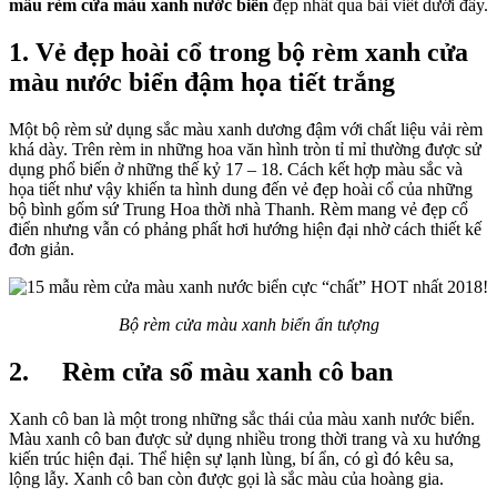
mẫu rèm cửa màu xanh nước biển
đẹp nhất qua bài viết dưới đây.
1. Vẻ đẹp hoài cổ trong bộ rèm xanh cửa
màu nước biển đậm họa tiết trắng
Một bộ rèm sử dụng sắc màu xanh dương đậm với chất liệu vải rèm
khá dày. Trên rèm in những hoa văn hình tròn tỉ mỉ thường được sử
dụng phổ biến ở những thế kỷ 17 – 18. Cách kết hợp màu sắc và
họa tiết như vậy khiến ta hình dung đến vẻ đẹp hoài cổ của những
bộ bình gốm sứ Trung Hoa thời nhà Thanh. Rèm mang vẻ đẹp cổ
điển nhưng vẫn có phảng phất hơi hướng hiện đại nhờ cách thiết kế
đơn giản.
Bộ rèm cửa màu xanh biển ấn tượng
2. Rèm cửa sổ màu xanh cô ban
Xanh cô ban là một trong những sắc thái của màu xanh nước biển.
Màu xanh cô ban được sử dụng nhiều trong thời trang và xu hướng
kiến trúc hiện đại. Thể hiện sự lạnh lùng, bí ẩn, có gì đó kêu sa,
lộng lẫy. Xanh cô ban còn được gọi là sắc màu của hoàng gia.