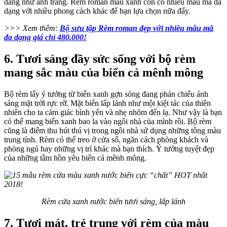
dàng như ánh trăng. Rèm roman màu xanh còn có nhiều mẫu mã đa
dạng với nhiều phong cách khác để bạn lựa chọn nữa đấy.
>>> Xem thêm:
Bộ sưu tập Rèm roman đẹp với nhiều mẫu mã
đa dạng giá chỉ 480.000!
6. Tươi sáng đầy sức sống với bộ rèm
mang sắc màu của biển cả mênh mông
Bộ rèm lấy ý tưởng từ biển xanh gợn sóng đang phản chiếu ánh
sáng mặt trời rực rỡ. Mặt biển lấp lánh như một kiệt tác của thiên
nhiên cho ta cảm giác bình yên và nhẹ nhõm đến lạ. Như vậy là bạn
có thể mang biển xanh bao la vào ngôi nhà của mình rồi. Bộ rèm
cũng là điểm thu hút thú vị trong ngôi nhà sử dụng những tông màu
trung tính. Rèm có thể treo ở cửa sổ, ngăn cách phòng khách và
phòng ngủ hay những vị trí khác mà bạn thích. Ý tưởng tuyệt đẹp
của những tầm hồn yêu biển cả mênh mông.
Rèm cửa xanh nước biển tươi sáng, lấp lánh
7. Tươi mát, trẻ trung với rèm của màu