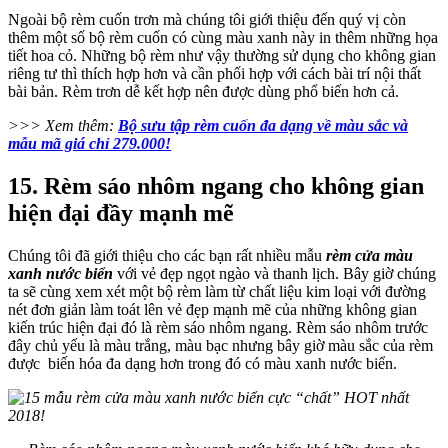
Ngoài bộ rèm cuốn trơn mà chúng tôi giới thiệu đến quý vị còn
thêm một số bộ rèm cuốn có cùng màu xanh này in thêm những họa
tiết hoa cỏ. Những bộ rèm như vậy thường sử dụng cho không gian
riêng tư thì thích hợp hơn và cần phối hợp với cách bài trí nội thất
bài bản. Rèm trơn dễ kết hợp nên được dùng phổ biến hơn cả.
>>> Xem thêm:
Bộ sưu tập rèm cuốn đa dạng về màu sắc và
mẫu mã giá chỉ 279.000!
15. Rèm sáo nhôm ngang cho không gian
hiện đại đầy mạnh mẽ
Chúng tôi đã giới thiệu cho các bạn rất nhiều mẫu
rèm cửa màu
xanh nước biển
với vẻ đẹp ngọt ngào và thanh lịch. Bây giờ chúng
ta sẽ cùng xem xét một bộ rèm làm từ chất liệu kim loại với đường
nét đơn giản làm toát lên vẻ đẹp mạnh mẽ của những không gian
kiến trúc hiện đại đó là rèm sáo nhôm ngang. Rèm sáo nhôm trước
đây chủ yếu là màu trắng, màu bạc nhưng bây giờ màu sắc của rèm
được biến hóa đa dạng hơn trong đó có màu xanh nước biển.