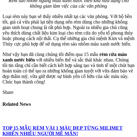
Rèm sáo nhôm ngang màu xanh nước biển khá hữu dụng cho
không gian làm việc của các văn phòng
Loại rèm này bạn sẽ thấy nhiều nhất tại các văn phòng. Với bộ bền
tốt, giá cả vừa phải lại tiện dụng nên rèm dùng cho những không
gian sinh hoạt chung là rất phù hợp. Ngoài ra nhiều gia chủ cũng
yêu thích dùng chất liệu kim loại cho rèm cửa do yếu tố phong thủy
hoặc phong cách nội thất. Cụ thể những gia chủ mệnh Kim và mệnh
Thủy cực phù hợp để sử dụng rèm sáo nhôm màu xanh nước biển.
Như vậy bạn đã cùng chúng tôi điểm qua 15 mẫu
rèm cửa màu
xanh nước biển
với nhiều biến thể và sắc thái khác nhau. Chúng
tôi tin rằng chỉ cần biết cách kết hợp sáng tạo và tinh tế một chút bạn
hoàn toàn có thể tạo ra những không gian tuyệt vời vừa đảm bảo vẻ
đẹp thẩm mỹ, vừa giữ được sự bình yên cố hữu của sắc màu này.
Chúc bạn thành công!
Share
Related News
TOP 15 MẪU RÈM VẢI 1 MÀU ĐẸP TỪNG MILIMET
KHIẾN NHIỀU NGƯỜI MÊ MẨN!