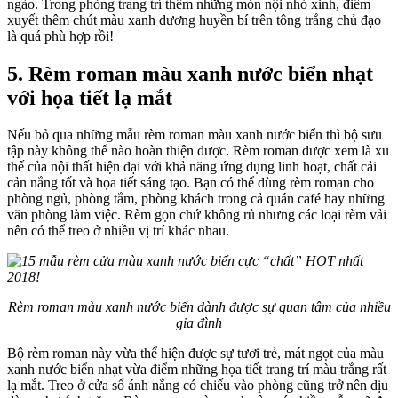
ngào. Trong phòng trang trí thêm những món nội nhỏ xinh, điểm
xuyết thêm chút màu xanh dương huyền bí trên tông trắng chủ đạo
là quá phù hợp rồi!
5. Rèm roman màu xanh nước biển nhạt
với họa tiết lạ mắt
Nếu bỏ qua những mẫu rèm roman màu xanh nước biển thì bộ sưu
tập này không thể nào hoàn thiện được. Rèm roman được xem là xu
thế của nội thất hiện đại với khả năng ứng dụng linh hoạt, chất cải
cản nắng tốt và họa tiết sáng tạo. Bạn có thể dùng rèm roman cho
phòng ngủ, phòng tắm, phòng khách trong cả quán café hay những
văn phòng làm việc. Rèm gọn chứ không rủ nhưng các loại rèm vải
nên có thể treo ở nhiều vị trí khác nhau.
Rèm roman màu xanh nước biển dành được sự quan tâm của nhiều
gia đình
Bộ rèm roman này vừa thể hiện được sự tươi trẻ, mát ngọt của màu
xanh nước biển nhạt vừa điểm những họa tiết trang trí màu trắng rất
lạ mắt. Treo ở cửa sổ ánh nắng có chiếu vào phòng cũng trở nên dịu