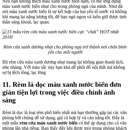
Nếu bạn không thích màu xanh nước biển đậm, có thể ứng dụng
màu xanh nước biển nhạt cho trong phòng ngủ của mình. Như đã
nói màu xanh nước biển là sự kết hợp của hai yếu tố nước và không
khí mang lại năng lượng tốt, để bạn ngủ ngon và luôn giữ được tinh
thần sảng khoái, lạc quan.
Rèm cửa xanh dương nhạt cho phòng ngủ trở thành nơi chốn bình
yên cho mỗi người
Bộ rèm cửa màu xanh dương nhạt mang lại không gian thanh lịch,
nhẹ nhàng. Với màu sắc này bạn khá dễ phối đồ nội thất mà không
sợ bị lệch tông, lạc lõng
11. Rèm lá dọc màu xanh nước biển đơn
giản tiện lợi trong việc điều chỉnh ánh
sáng
Rèm lá dọc là loại rèm phổ biến nhất mà bạn thường gặp tại các văn
phòng bởi chúng dễ sử dụng, giá cả hợp lý và cản nắng tốt. Đây là
một mẫu
rèm cửa màu xanh nước biển
có thể áp dụng cho cả văn
phòng lẫn nhà riêng. Bạn thấy đấy khi được treo trong phòng khách