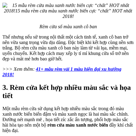
Rèm cửa sổ màu xanh cô ban
Thế nhưng nếu sử trong nội thất một cách tinh tế, xanh cô ban trở
nên vừa sang trọng vừa dịu dàng. Đặc biệt khi kết hợp cùng nền sơn
trắng. Bộ rèm cửa màu xanh cô ban này làm từ vải lụa, mềm mại,
uyển chuyển. Kết hợp cách may xếp ly tỉ mỉ khung cửa sổ trở nên
đẹp và mát mẻ hơn bao giờ hết.
>>> Xem thêm:
41+ mẫu rèm vải 1 màu hiện đại xu hướng
2018!
3. Rèm cửa kết hợp nhiều màu sắc và họa
tiết
Một mẫu rèm cửa sử dụng kết hợp nhiều màu sắc trong đó màu
xanh nước biển biển đậm và màu xanh ngọc là hai màu sắc chính.
Đường nét mạnh mẽ , họa tiết zíc zắc ấn tượng, phối hợp màu sắc
hài hòa tạo nên một bộ
rèm cửa màu xanh nước biển
đầy khí chất
hiện đại.