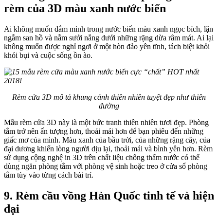
rèm của 3D màu xanh nước biển
Ai không muốn đắm mình trong nước biển màu xanh ngọc bích, lặn
ngắm san hồ và nằm sưởi nắng dưới những rặng dừa râm mát. Ai lại
không muốn được nghỉ ngơi ở một hòn đảo yên tĩnh, tách biệt khỏi
khói bụi và cuộc sống ồn ào.
Rèm cửa 3D mô tả khung cảnh thiên nhiên tuyệt đẹp như thiên
đường
Mẫu rèm cửa 3D này là một bức tranh thiên nhiên tươi đẹp. Phòng
tắm trở nên ấn tượng hơn, thoải mái hơn để bạn phiêu đến những
giấc mơ của mình. Màu xanh của bầu trời, của những rặng cây, của
đại dương khiến lòng người dịu lại, thoải mái và bình yên hơn. Rèm
sử dụng cộng nghệ in 3D trên chất liệu chống thấm nước có thể
dùng ngăn phòng tắm với phòng vệ sinh hoặc treo ở cửa sổ phòng
tắm tùy vào từng cách bài trí.
9. Rèm cầu vồng Hàn Quốc tinh tế và hiện
đại