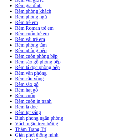
Rèm gia đình
Rèm phòng khách
Rèm phòng ngủ
Rèm trẻ em
Rèm Roman trẻ em
Rèm cuốn trẻ em
Rèm vải trẻ em
Rèm phòng tắm
Rèm phòng bếp
Rèm cuốn phòng bếp
Rèm sáo gỗ phòng bếp
Rèm lá dọc phòng bếp
Rèm văn phòng
Rèm cầu vồng
Rèm sáo gỗ
Rèm hạt gỗ
Rèm cuốn
Rèm cuốn in tranh
Rèm lá dọc
Rèm lọt sáng
Bình phong ngăn phòng
Vách ngăn treo tường
Thảm Trang Trí
Giàn phơi thông minh