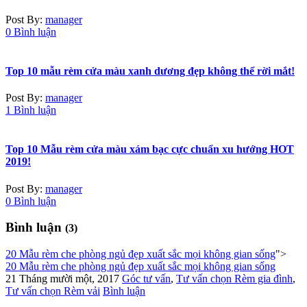
Post By:
manager
0 Bình luận
Top 10 mẫu rèm cửa màu xanh dương đẹp không thể rời mắt!
Post By:
manager
1 Bình luận
Top 10 Mẫu rèm cửa màu xám bạc cực chuẩn xu hướng HOT
2019!
Post By:
manager
0 Bình luận
Bình luận
(3)
20 Mẫu rèm che phòng ngủ đẹp xuất sắc mọi không gian sống
">
20 Mẫu rèm che phòng ngủ đẹp xuất sắc mọi không gian sống
21 Tháng mười một, 2017
Góc tư vấn
,
Tư vấn chọn Rèm gia đình
,
Tư vấn chọn Rèm vải
Bình luận