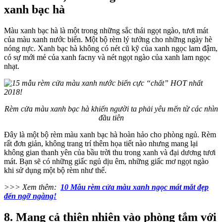
xanh bạc hà
Màu xanh bạc hà là một trong những sắc thái ngọt ngào, tươi mát
của màu xanh nước biển. Một bộ rèm lý tưởng cho những ngày hè
nóng nực. Xanh bạc hà không có nét cũ kỹ của xanh ngọc lam đậm,
có sự mới mẻ của xanh facny và nét ngọt ngào của xanh lam ngọc
nhạt.
Rèm cửa màu xanh bạc hà khiến người ta phải yêu mến từ các nhìn
đầu tiên
Đây là một bộ rèm màu xanh bạc hà hoàn hảo cho phòng ngủ. Rèm
rất đơn giản, không trang trí thêm họa tiết nào nhưng mang lại
không gian thanh yên của bầu trời thu trong xanh và đại dương tươi
mát. Bạn sẽ có những giấc ngủ dịu êm, những giấc mơ ngọt ngào
khi sử dụng một bộ rèm như thế.
>>> Xem thêm:
10 Mẫu rèm cửa màu xanh ngọc mát mắt đẹp
đến ngỡ ngàng!
8. Mang cả thiên nhiên vào phòng tắm với