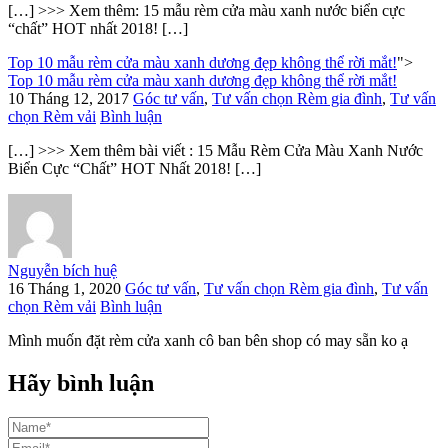
[…] >>> Xem thêm: 15 mẫu rèm cửa màu xanh nước biển cực
“chất” HOT nhất 2018! […]
Top 10 mẫu rèm cửa màu xanh dương đẹp không thể rời mắt!
">
Top 10 mẫu rèm cửa màu xanh dương đẹp không thể rời mắt!
10 Tháng 12, 2017
Góc tư vấn
,
Tư vấn chọn Rèm gia đình
,
Tư vấn
chọn Rèm vải
Bình luận
[…] >>> Xem thêm bài viết : 15 Mẫu Rèm Cửa Màu Xanh Nước
Biển Cực “Chất” HOT Nhất 2018! […]
Nguyễn bích huệ
16 Tháng 1, 2020
Góc tư vấn
,
Tư vấn chọn Rèm gia đình
,
Tư vấn
chọn Rèm vải
Bình luận
Mình muốn đặt rèm cửa xanh cô ban bên shop có may sẵn ko ạ
Hãy bình luận