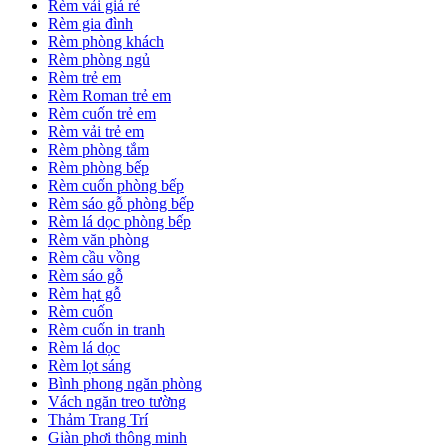
Rèm vải giá rẻ
Rèm gia đình
Rèm phòng khách
Rèm phòng ngủ
Rèm trẻ em
Rèm Roman trẻ em
Rèm cuốn trẻ em
Rèm vải trẻ em
Rèm phòng tắm
Rèm phòng bếp
Rèm cuốn phòng bếp
Rèm sáo gỗ phòng bếp
Rèm lá dọc phòng bếp
Rèm văn phòng
Rèm cầu vồng
Rèm sáo gỗ
Rèm hạt gỗ
Rèm cuốn
Rèm cuốn in tranh
Rèm lá dọc
Rèm lọt sáng
Bình phong ngăn phòng
Vách ngăn treo tường
Thảm Trang Trí
Giàn phơi thông minh