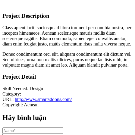
Project Description
Class aptent taciti sociosqu ad litora torquent per conubia nostra, per
inceptos himenaeos. Aenean scelerisque mauris mollis diam
scelerisque sagittis. Etiam commodo, sapien eget convallis auctor,
diam enim feugiat justo, mattis elementum risus nulla viverra neque.
Donec condimentum orci elit, aliquam condimentum elit dictum vel.
Sed ultrices, urna non mattis ultrices, purus neque facilisis nibh, in
vulputate magna diam sit amet leo. Aliquam blandit pulvinar porta.
Project Detail
Skill Needed:
Design
Category:
URL:
http://www.smartaddons.com/
Copyright:
Aenean
Hãy bình luận