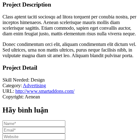
Project Description
Class aptent taciti sociosqu ad litora torquent per conubia nostra, per
inceptos himenaeos. Aenean scelerisque mauris mollis diam
scelerisque sagittis. Etiam commodo, sapien eget convallis auctor,
diam enim feugiat justo, mattis elementum risus nulla viverra neque.
Donec condimentum orci elit, aliquam condimentum elit dictum vel.
Sed ultrices, urna non mattis ultrices, purus neque facilisis nibh, in
vulputate magna diam sit amet leo. Aliquam blandit pulvinar porta.
Project Detail
Skill Needed:
Design
Category:
Advertising
URL:
http://www.smartaddons.com/
Copyright:
Aenean
Hãy bình luận