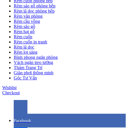
Rèm cuốn phòng bếp
Rèm sáo gỗ phòng bếp
Rèm lá dọc phòng bếp
Rèm văn phòng
Rèm cầu vồng
Rèm sáo gỗ
Rèm hạt gỗ
Rèm cuốn
Rèm cuốn in tranh
Rèm lá dọc
Rèm lọt sáng
Bình phong ngăn phòng
Vách ngăn treo tường
Thảm Trang Trí
Giàn phơi thông minh
Góc Tư Vấn
Wishlist
Checkout
Facebook