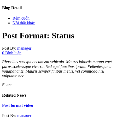
Blog Detail
Rèm cuốn
Nội thất khác
Post Format: Status
Post By:
manager
0 Bình luận
Phasellus suscipit accumsan vehicula. Mauris lobortis magna eget
purus scelerisque viverra. Sed eget faucibus ipsum. Pellentesque a
volutpat ante. Mauris semper finibus metus, vel commodo nisl
vulputate nec.
Share
Related News
Post format video
Post By:
manager