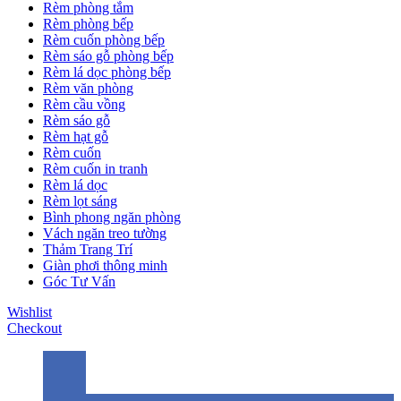
Rèm phòng tắm
Rèm phòng bếp
Rèm cuốn phòng bếp
Rèm sáo gỗ phòng bếp
Rèm lá dọc phòng bếp
Rèm văn phòng
Rèm cầu vồng
Rèm sáo gỗ
Rèm hạt gỗ
Rèm cuốn
Rèm cuốn in tranh
Rèm lá dọc
Rèm lọt sáng
Bình phong ngăn phòng
Vách ngăn treo tường
Thảm Trang Trí
Giàn phơi thông minh
Góc Tư Vấn
Wishlist
Checkout