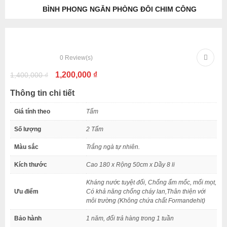
BÌNH PHONG NGĂN PHÒNG ĐÔI CHIM CÔNG
-14%
-14%
-14%
0
Review(s)
1,200,000
₫
1,400,000
₫
Thông tin chi tiết
Giá tính theo
Tấm
Số lượng
2 Tấm
Màu sắc
Trắng ngà tự nhiên.
Kích thước
Cao 180 x Rộng 50cm x Dầy 8 li
Kháng nước tuyệt đối, Chống ẩm mốc, mối mọt,
Ưu điểm
Có khả năng chống cháy lan,Thân thiện với
môi trường (Không chứa chất Formandehit)
Bảo hành
1 năm, đổi trả hàng trong 1 tuần