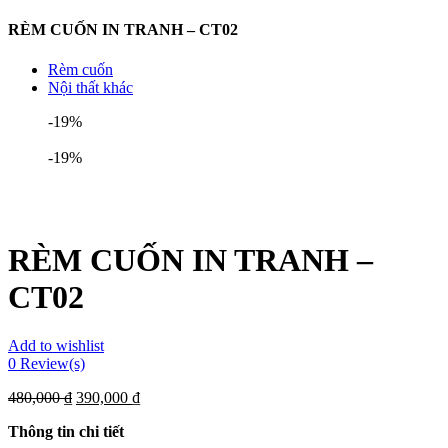
RÈM CUỐN IN TRANH – CT02
Rèm cuốn
Nội thất khác
-19%
-19%
RÈM CUỐN IN TRANH –
CT02
Add to wishlist
0
Review(s)
480,000
₫
390,000
₫
Thông tin chi tiết