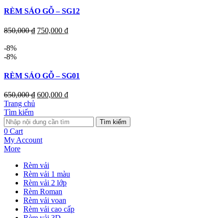
RÈM SÁO GỖ – SG12
850,000
₫
750,000
₫
-8%
-8%
RÈM SÁO GỖ – SG01
650,000
₫
600,000
₫
Trang chủ
Tìm kiếm
Tìm kiếm
0
Cart
My Account
More
Rèm vải
Rèm vải 1 màu
Rèm vải 2 lớp
Rèm Roman
Rèm vải voan
Rèm vải cao cấp
Rèm vải 3D