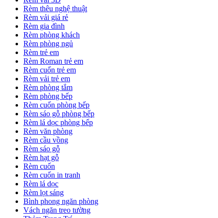
Rèm thêu nghệ thuật
Rèm vải giá rẻ
Rèm gia đình
Rèm phòng khách
Rèm phòng ngủ
Rèm trẻ em
Rèm Roman trẻ em
Rèm cuốn trẻ em
Rèm vải trẻ em
Rèm phòng tắm
Rèm phòng bếp
Rèm cuốn phòng bếp
Rèm sáo gỗ phòng bếp
Rèm lá dọc phòng bếp
Rèm văn phòng
Rèm cầu vồng
Rèm sáo gỗ
Rèm hạt gỗ
Rèm cuốn
Rèm cuốn in tranh
Rèm lá dọc
Rèm lọt sáng
Bình phong ngăn phòng
Vách ngăn treo tường