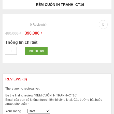
RÈM CUỐN IN TRANH–CT16
-19%
0
Review(s)
390,000
₫
480,000
₫
Thông tin chi tiết
Add to cart
REVIEWS (0)
There are no reviews yet.
Be the first to review “RÈM CUỐN IN TRANH–CT16”
Email của bạn sẽ không được hiển thị công khai.
Các trường bắt buộc
được đánh dấu
*
Your rating