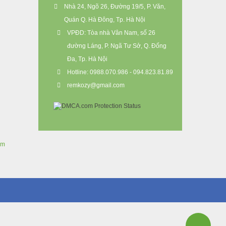
Nhà 24, Ngõ 26, Đường 19/5, P. Văn,
Quán Q. Hà Đông, Tp. Hà Nội
VPĐD: Tòa nhà Vân Nam, số 26
đường Láng, P. Ngã Tư Sở, Q. Đống
Đa, Tp. Hà Nội
Hotline: 0988.070.986 - 094.823.81.89
remkozy@gmail.com
om
.