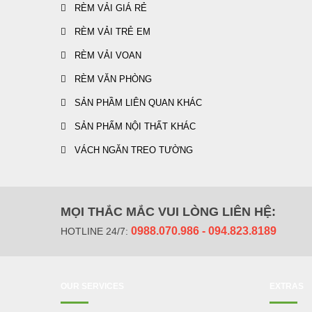
RÈM VẢI GIÁ RẺ
RÈM VẢI TRẺ EM
RÈM VẢI VOAN
RÈM VĂN PHÒNG
SẢN PHẦM LIÊN QUAN KHÁC
SẢN PHẨM NỘI THẤT KHÁC
VÁCH NGĂN TREO TƯỜNG
-20%
MỌI THẮC MẮC VUI LÒNG LIÊN HỆ:
0988.070.986 - 094.823.8189
HOTLINE 24/7:
OUR SERVICES
EXTRAS