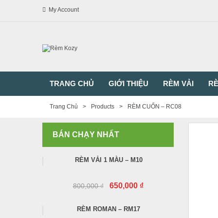
My Account
TRANG CHỦ
GIỚI THIỆU
RÈM VẢI
RÈ
Trang Chủ
>
Products
>
RÈM CUỐN – RC08
BÁN CHẠY NHẤT
RÈM VẢI 1 MÀU – M10
650,000
₫
800,000
₫
RÈM ROMAN – RM17