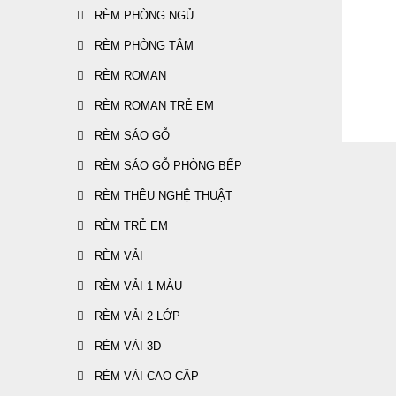
RÈM PHÒNG NGỦ
RÈM PHÒNG TẮM
RÈM ROMAN
-20%
RÈM ROMAN TRẺ EM
RÈM SÁO GỖ
RÈM SÁO GỖ PHÒNG BẾP
RÈM THÊU NGHỆ THUẬT
RÈM TRẺ EM
-20%
RÈM VẢI
RÈM VẢI 1 MÀU
RÈM VẢI 2 LỚP
RÈM VẢI 3D
RÈM VẢI CAO CẤP