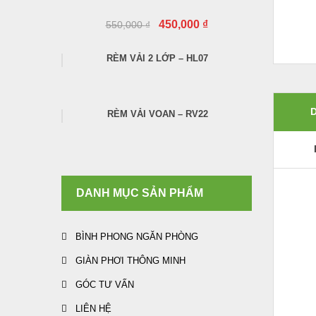
450,000
₫
550,000
₫
RÈM VẢI 2 LỚP – HL07
RÈM VẢI VOAN – RV22
DANH MỤC SẢN PHẨM
BÌNH PHONG NGĂN PHÒNG
GIÀN PHƠI THÔNG MINH
GÓC TƯ VẤN
LIÊN HỆ