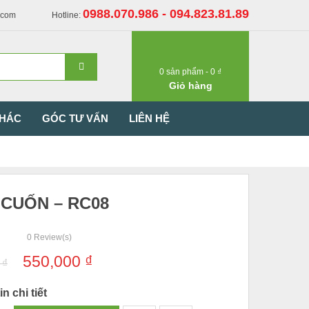
0988.070.986 - 094.823.81.89
.com
Hotline:
0
sản phẩm -
0
₫
Giỏ hàng
KHÁC
GÓC TƯ VẤN
LIÊN HỆ
CUỐN – RC08
0
Review(s)
550,000
₫
0
₫
n chi tiết