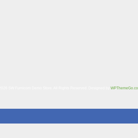
RÈM CUỐN – RC06
280,000
₫
350,000
₫
ADD TO CART
026 SW Furnicom Demo Store. All Rights Reserved. Designed by
WPThemeGo.c