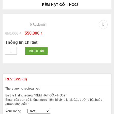
RÈM HẠT GỖ – HG02
-15%
0
Review(s)
550,000
₫
650,000
₫
Thông tin chi tiết
Add to cart
REVIEWS (0)
There are no reviews yet.
Be the first to review “RÈM HẠT GỖ – HG02”
Email của bạn sẽ không được hiển thị công khai.
Các trường bắt buộc
được đánh dấu
*
Your rating