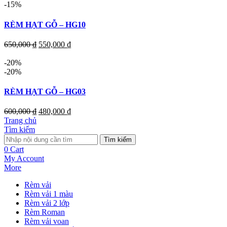
-15%
RÈM HẠT GỖ – HG10
650,000
₫
550,000
₫
-20%
-20%
RÈM HẠT GỖ – HG03
600,000
₫
480,000
₫
Trang chủ
Tìm kiếm
Tìm kiếm
0
Cart
My Account
More
Rèm vải
Rèm vải 1 màu
Rèm vải 2 lớp
Rèm Roman
Rèm vải voan