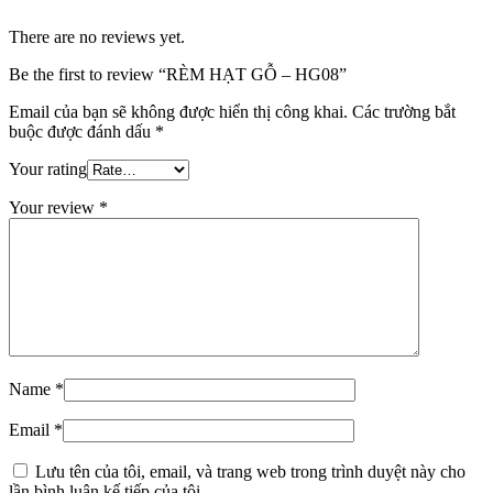
There are no reviews yet.
Be the first to review “RÈM HẠT GỖ – HG08”
Email của bạn sẽ không được hiển thị công khai.
Các trường bắt
buộc được đánh dấu
*
Your rating
Your review
*
Name
*
Email
*
Lưu tên của tôi, email, và trang web trong trình duyệt này cho
lần bình luận kế tiếp của tôi.