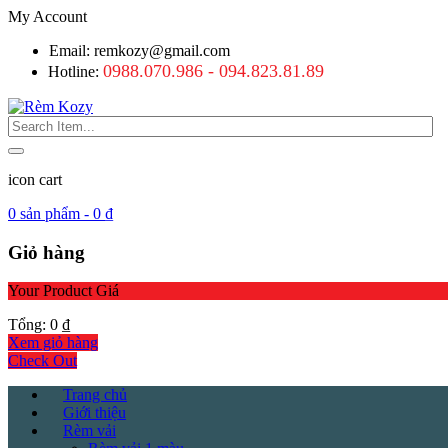
My Account
Email: remkozy@gmail.com
0988.070.986 - 094.823.81.89
Hotline:
icon cart
0
sản phẩm -
0
₫
Giỏ hàng
Your Product
Giá
Tổng:
0
₫
Xem giỏ hàng
Check Out
Trang chủ
Giới thiệu
Rèm vải