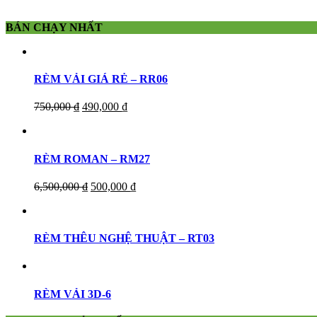
BÁN CHẠY NHẤT
RÈM VẢI GIÁ RẺ – RR06
750,000
₫
490,000
₫
RÈM ROMAN – RM27
6,500,000
₫
500,000
₫
RÈM THÊU NGHỆ THUẬT – RT03
RÈM VẢI 3D-6