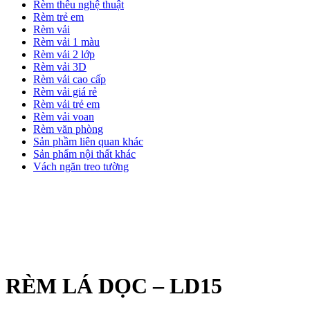
Rèm thêu nghệ thuật
Rèm trẻ em
Rèm vải
Rèm vải 1 màu
Rèm vải 2 lớp
Rèm vải 3D
Rèm vải cao cấp
Rèm vải giá rẻ
Rèm vải trẻ em
Rèm vải voan
Rèm văn phòng
Sản phầm liên quan khác
Sản phẩm nội thất khác
Vách ngăn treo tường
RÈM LÁ DỌC – LD15