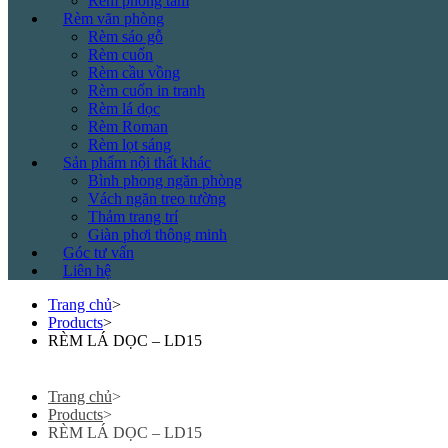
Rèm phòng tắm
Rèm văn phòng
Rèm sáo gỗ
Rèm cuốn
Rèm cầu vồng
Rèm cuốn in tranh
Rèm lá dọc
Rèm Roman
Rèm lọt sáng
Sản phẩm nội thất khác
Bình phong ngăn phòng
Vách ngăn treo tường
Thảm trang trí
Giàn phơi thông minh
Góc tư vấn
Liên hệ
Trang chủ
>
Products
>
RÈM LÁ DỌC – LD15
Trang chủ
>
Products
>
RÈM LÁ DỌC – LD15