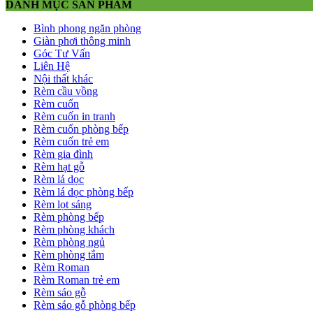
DANH MỤC SẢN PHẨM
Bình phong ngăn phòng
Giàn phơi thông minh
Góc Tư Vấn
Liên Hệ
Nội thất khác
Rèm cầu vồng
Rèm cuốn
Rèm cuốn in tranh
Rèm cuốn phòng bếp
Rèm cuốn trẻ em
Rèm gia đình
Rèm hạt gỗ
Rèm lá dọc
Rèm lá dọc phòng bếp
Rèm lọt sáng
Rèm phòng bếp
Rèm phòng khách
Rèm phòng ngủ
Rèm phòng tắm
Rèm Roman
Rèm Roman trẻ em
Rèm sáo gỗ
Rèm sáo gỗ phòng bếp