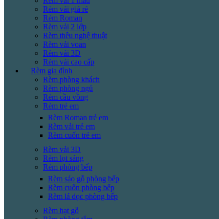
Rèm vải 1 màu
Rèm vải giá rẻ
Rèm Roman
Rèm vải 2 lớp
Rèm thêu nghệ thuật
Rèm vải voan
Rèm vải 3D
Rèm vải cao cấp
Rèm gia đình
Rèm phòng khách
Rèm phòng ngủ
Rèm cầu vồng
Rèm trẻ em
Rèm Roman trẻ em
Rèm vải trẻ em
Rèm cuốn trẻ em
Rèm vải 3D
Rèm lọt sáng
Rèm phòng bếp
Rèm sáo gỗ phòng bếp
Rèm cuốn phòng bếp
Rèm lá dọc phòng bếp
Rèm hạt gỗ