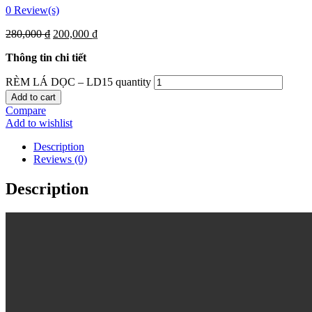
0
Review(s)
280,000
₫
200,000
₫
Thông tin chi tiết
RÈM LÁ DỌC – LD15 quantity
Add to cart
Compare
Add to wishlist
Description
Reviews (0)
Description