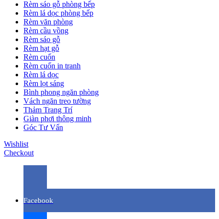
Rèm sáo gỗ phòng bếp
Rèm lá dọc phòng bếp
Rèm văn phòng
Rèm cầu vồng
Rèm sáo gỗ
Rèm hạt gỗ
Rèm cuốn
Rèm cuốn in tranh
Rèm lá dọc
Rèm lọt sáng
Bình phong ngăn phòng
Vách ngăn treo tường
Thảm Trang Trí
Giàn phơi thông minh
Góc Tư Vấn
Wishlist
Checkout
Facebook