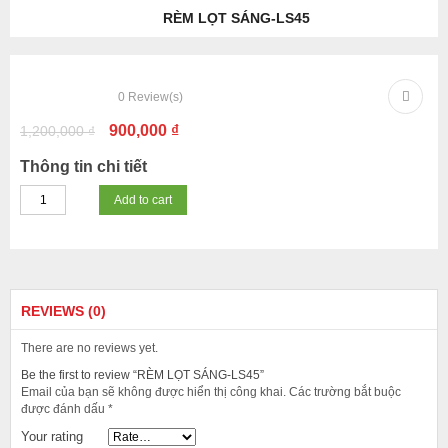
RÈM LỌT SÁNG-LS45
-25%
0
Review(s)
900,000
₫
1,200,000
₫
Thông tin chi tiết
Add to cart
REVIEWS (0)
There are no reviews yet.
Be the first to review “RÈM LỌT SÁNG-LS45”
Email của bạn sẽ không được hiển thị công khai.
Các trường bắt buộc
được đánh dấu
*
Your rating