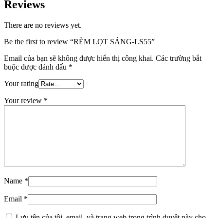
Reviews
There are no reviews yet.
Be the first to review “RÈM LỌT SÁNG-LS55”
Email của bạn sẽ không được hiển thị công khai.
Các trường bắt
buộc được đánh dấu
*
Your rating
Your review
*
Name
*
Email
*
Lưu tên của tôi, email, và trang web trong trình duyệt này cho