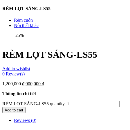
RÈM LỌT SÁNG-LS55
Rèm cuốn
Nội thất khác
-25%
RÈM LỌT SÁNG-LS55
Add to wishlist
0
Review(s)
1,200,000
₫
900,000
₫
Thông tin chi tiết
RÈM LỌT SÁNG-LS55 quantity
Add to cart
Reviews (0)