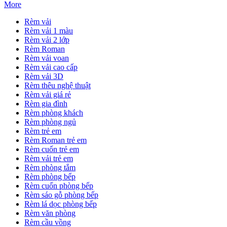
More
Rèm vải
Rèm vải 1 màu
Rèm vải 2 lớp
Rèm Roman
Rèm vải voan
Rèm vải cao cấp
Rèm vải 3D
Rèm thêu nghệ thuật
Rèm vải giá rẻ
Rèm gia đình
Rèm phòng khách
Rèm phòng ngủ
Rèm trẻ em
Rèm Roman trẻ em
Rèm cuốn trẻ em
Rèm vải trẻ em
Rèm phòng tắm
Rèm phòng bếp
Rèm cuốn phòng bếp
Rèm sáo gỗ phòng bếp
Rèm lá dọc phòng bếp
Rèm văn phòng
Rèm cầu vồng