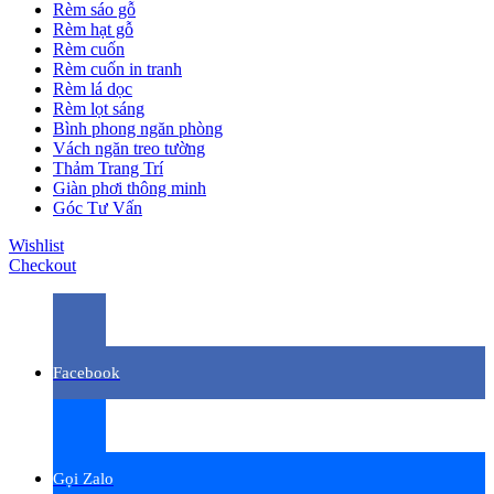
Rèm sáo gỗ
Rèm hạt gỗ
Rèm cuốn
Rèm cuốn in tranh
Rèm lá dọc
Rèm lọt sáng
Bình phong ngăn phòng
Vách ngăn treo tường
Thảm Trang Trí
Giàn phơi thông minh
Góc Tư Vấn
Wishlist
Checkout
Facebook
Gọi Zalo