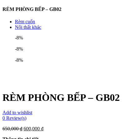
RÈM PHÒNG BẾP – GB02
Rèm cuốn
Nội thất khác
-8%
-8%
-8%
RÈM PHÒNG BẾP – GB02
Add to wishlist
0
Review(s)
650,000
₫
600,000
₫