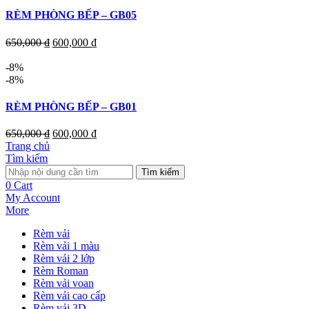
RÈM PHÒNG BẾP – GB05
650,000
₫
600,000
₫
-8%
-8%
RÈM PHÒNG BẾP – GB01
650,000
₫
600,000
₫
Trang chủ
Tìm kiếm
Tìm kiếm
0
Cart
My Account
More
Rèm vải
Rèm vải 1 màu
Rèm vải 2 lớp
Rèm Roman
Rèm vải voan
Rèm vải cao cấp
Rèm vải 3D