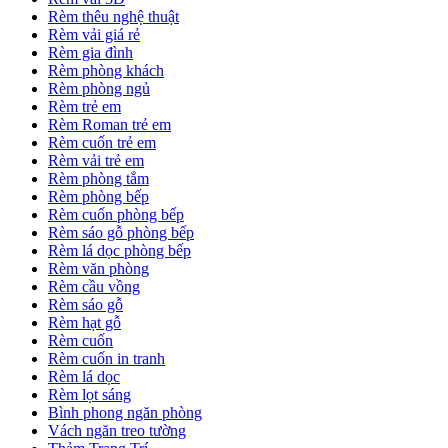
Rèm thêu nghệ thuật
Rèm vải giá rẻ
Rèm gia đình
Rèm phòng khách
Rèm phòng ngủ
Rèm trẻ em
Rèm Roman trẻ em
Rèm cuốn trẻ em
Rèm vải trẻ em
Rèm phòng tắm
Rèm phòng bếp
Rèm cuốn phòng bếp
Rèm sáo gỗ phòng bếp
Rèm lá dọc phòng bếp
Rèm văn phòng
Rèm cầu vồng
Rèm sáo gỗ
Rèm hạt gỗ
Rèm cuốn
Rèm cuốn in tranh
Rèm lá dọc
Rèm lọt sáng
Bình phong ngăn phòng
Vách ngăn treo tường