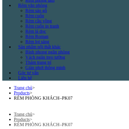
Rèm phòng tắm
Rèm văn phòng
Rèm sáo gỗ
Rèm cuốn
Rèm cầu vồng
Rèm cuốn in tranh
Rèm lá dọc
Rèm Roman
Rèm lọt sáng
Sản phẩm nội thất khác
Bình phong ngăn phòng
Vách ngăn treo tường
Thảm trang trí
Giàn phơi thông minh
Góc tư vấn
Liên hệ
Trang chủ
>
Products
>
RÈM PHÒNG KHÁCH–PK07
Trang chủ
>
Products
>
RÈM PHÒNG KHÁCH–PK07