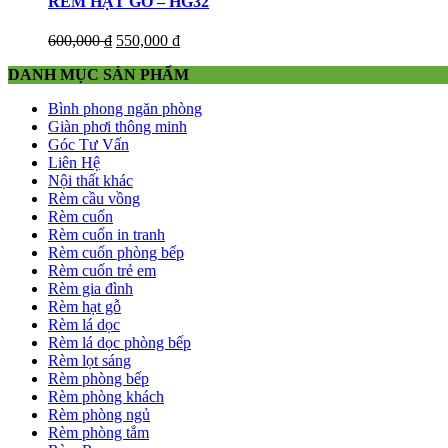
RÈM HẠT GỖ – HG32
600,000
₫
550,000
₫
DANH MỤC SẢN PHẨM
Bình phong ngăn phòng
Giàn phơi thông minh
Góc Tư Vấn
Liên Hệ
Nội thất khác
Rèm cầu vồng
Rèm cuốn
Rèm cuốn in tranh
Rèm cuốn phòng bếp
Rèm cuốn trẻ em
Rèm gia đình
Rèm hạt gỗ
Rèm lá dọc
Rèm lá dọc phòng bếp
Rèm lọt sáng
Rèm phòng bếp
Rèm phòng khách
Rèm phòng ngủ
Rèm phòng tắm