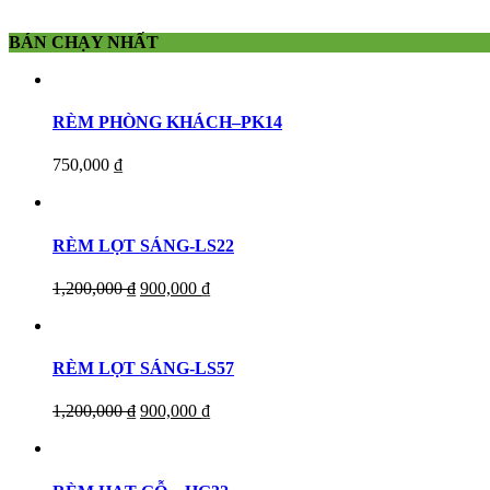
BÁN CHẠY NHẤT
RÈM PHÒNG KHÁCH–PK14
750,000
₫
RÈM LỌT SÁNG-LS22
1,200,000
₫
900,000
₫
RÈM LỌT SÁNG-LS57
1,200,000
₫
900,000
₫