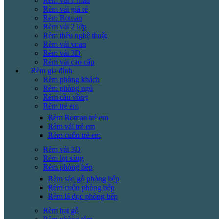
Rèm vải 1 màu
Rèm vải giá rẻ
Rèm Roman
Rèm vải 2 lớp
Rèm thêu nghệ thuật
Rèm vải voan
Rèm vải 3D
Rèm vải cao cấp
Rèm gia đình
Rèm phòng khách
Rèm phòng ngủ
Rèm cầu vồng
Rèm trẻ em
Rèm Roman trẻ em
Rèm vải trẻ em
Rèm cuốn trẻ em
Rèm vải 3D
Rèm lọt sáng
Rèm phòng bếp
Rèm sáo gỗ phòng bếp
Rèm cuốn phòng bếp
Rèm lá dọc phòng bếp
Rèm hạt gỗ