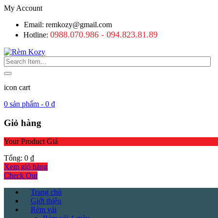
My Account
Email: remkozy@gmail.com
0988.070.986 - 094.823.81.89
Hotline:
icon cart
0
sản phẩm -
0
₫
Giỏ hàng
Your Product
Giá
Tổng:
0
₫
Xem giỏ hàng
Check Out
Trang chủ
Giới thiệu
Rèm vải