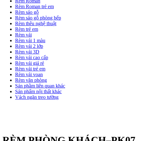
Rèm Roman
Rèm Roman trẻ em
Rèm sáo gỗ
Rèm sáo gỗ phòng bếp
Rèm thêu nghệ thuật
Rèm trẻ em
Rèm vải
Rèm vải 1 màu
Rèm vải 2 lớp
Rèm vải 3D
Rèm vải cao cấp
Rèm vải giá rẻ
Rèm vải trẻ em
Rèm vải voan
Rèm văn phòng
Sản phầm liên quan khác
Sản phẩm nội thất khác
Vách ngăn treo tường
RÈM PHÒNG KHÁCH–PK07