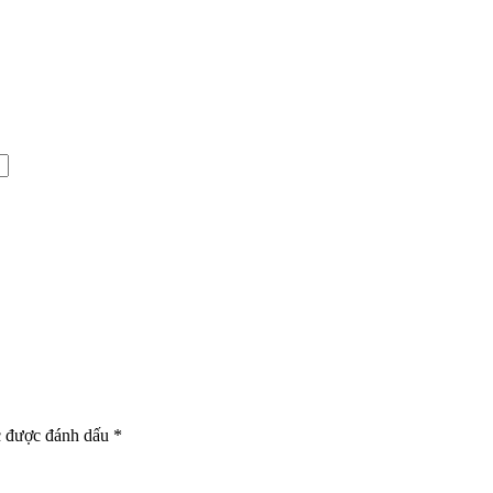
c được đánh dấu
*