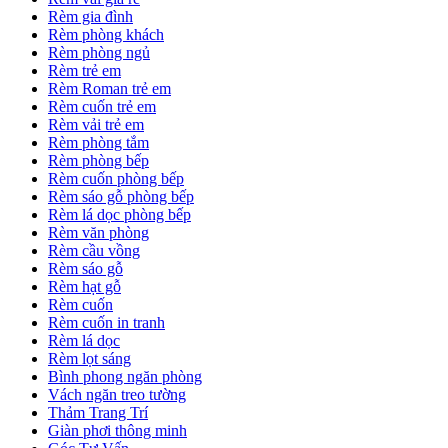
Rèm gia đình
Rèm phòng khách
Rèm phòng ngủ
Rèm trẻ em
Rèm Roman trẻ em
Rèm cuốn trẻ em
Rèm vải trẻ em
Rèm phòng tắm
Rèm phòng bếp
Rèm cuốn phòng bếp
Rèm sáo gỗ phòng bếp
Rèm lá dọc phòng bếp
Rèm văn phòng
Rèm cầu vồng
Rèm sáo gỗ
Rèm hạt gỗ
Rèm cuốn
Rèm cuốn in tranh
Rèm lá dọc
Rèm lọt sáng
Bình phong ngăn phòng
Vách ngăn treo tường
Thảm Trang Trí
Giàn phơi thông minh