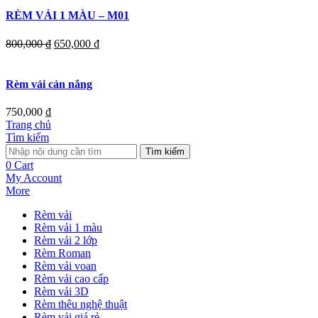
RÈM VẢI 1 MÀU – M01
800,000
₫
650,000
₫
Rèm vải cản nắng
750,000
₫
Trang chủ
Tìm kiếm
Tìm kiếm
0
Cart
My Account
More
Rèm vải
Rèm vải 1 màu
Rèm vải 2 lớp
Rèm Roman
Rèm vải voan
Rèm vải cao cấp
Rèm vải 3D
Rèm thêu nghệ thuật
Rèm vải giá rẻ