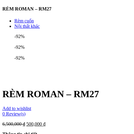
RÈM ROMAN – RM27
Rèm cuốn
Nội thất khác
-92%
-92%
-92%
RÈM ROMAN – RM27
Add to wishlist
0
Review(s)
6,500,000
₫
500,000
₫