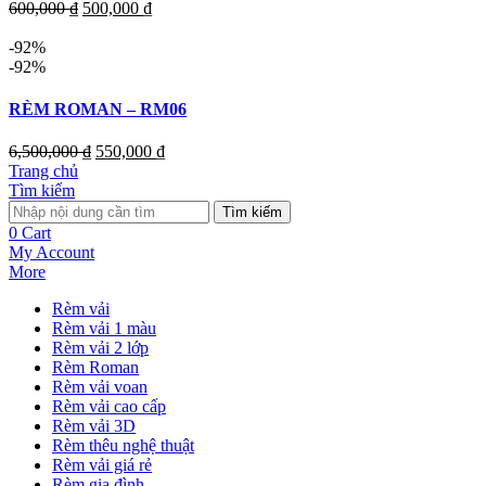
600,000
₫
500,000
₫
-92%
-92%
RÈM ROMAN – RM06
6,500,000
₫
550,000
₫
Trang chủ
Tìm kiếm
Tìm kiếm
0
Cart
My Account
More
Rèm vải
Rèm vải 1 màu
Rèm vải 2 lớp
Rèm Roman
Rèm vải voan
Rèm vải cao cấp
Rèm vải 3D
Rèm thêu nghệ thuật
Rèm vải giá rẻ
Rèm gia đình