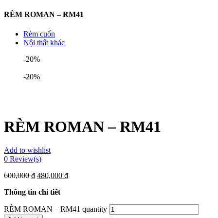
RÈM ROMAN – RM41
Rèm cuốn
Nội thất khác
-20%
-20%
RÈM ROMAN – RM41
Add to wishlist
0
Review(s)
600,000
₫
480,000
₫
Thông tin chi tiết
RÈM ROMAN – RM41 quantity