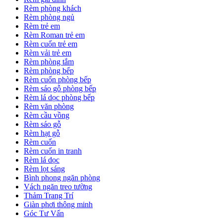
Rèm phòng khách
Rèm phòng ngủ
Rèm trẻ em
Rèm Roman trẻ em
Rèm cuốn trẻ em
Rèm vải trẻ em
Rèm phòng tắm
Rèm phòng bếp
Rèm cuốn phòng bếp
Rèm sáo gỗ phòng bếp
Rèm lá dọc phòng bếp
Rèm văn phòng
Rèm cầu vồng
Rèm sáo gỗ
Rèm hạt gỗ
Rèm cuốn
Rèm cuốn in tranh
Rèm lá dọc
Rèm lọt sáng
Bình phong ngăn phòng
Vách ngăn treo tường
Thảm Trang Trí
Giàn phơi thông minh
Góc Tư Vấn