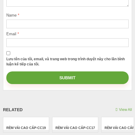
Name
*
Email
*
Lưu tên của tôi, email, và trang web trong trình duyệt này cho lần bình
luận kế tiếp của tôi.
RELATED
View All
RÈM VẢI CAO CẤP-CC19
RÈM VẢI CAO CẤP-CC17
RÈM VẢI CAO CẤP