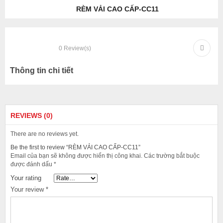
RÈM VẢI CAO CẤP-CC11
0
Review(s)
Thông tin chi tiết
REVIEWS (0)
There are no reviews yet.
Be the first to review “RÈM VẢI CAO CẤP-CC11”
Email của bạn sẽ không được hiển thị công khai.
Các trường bắt buộc
được đánh dấu
*
Your rating
Your review
*