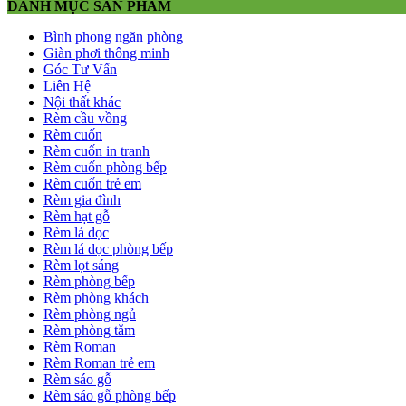
DANH MỤC SẢN PHẨM
Bình phong ngăn phòng
Giàn phơi thông minh
Góc Tư Vấn
Liên Hệ
Nội thất khác
Rèm cầu vồng
Rèm cuốn
Rèm cuốn in tranh
Rèm cuốn phòng bếp
Rèm cuốn trẻ em
Rèm gia đình
Rèm hạt gỗ
Rèm lá dọc
Rèm lá dọc phòng bếp
Rèm lọt sáng
Rèm phòng bếp
Rèm phòng khách
Rèm phòng ngủ
Rèm phòng tắm
Rèm Roman
Rèm Roman trẻ em
Rèm sáo gỗ
Rèm sáo gỗ phòng bếp