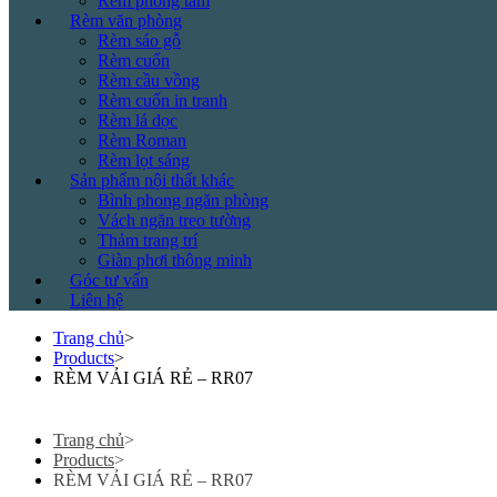
Rèm phòng tắm
Rèm văn phòng
Rèm sáo gỗ
Rèm cuốn
Rèm cầu vồng
Rèm cuốn in tranh
Rèm lá dọc
Rèm Roman
Rèm lọt sáng
Sản phẩm nội thất khác
Bình phong ngăn phòng
Vách ngăn treo tường
Thảm trang trí
Giàn phơi thông minh
Góc tư vấn
Liên hệ
Trang chủ
>
Products
>
RÈM VẢI GIÁ RẺ – RR07
Trang chủ
>
Products
>
RÈM VẢI GIÁ RẺ – RR07