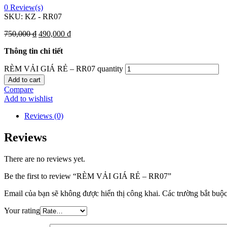
0
Review(s)
SKU:
KZ - RR07
750,000
₫
490,000
₫
Thông tin chi tiết
RÈM VẢI GIÁ RẺ – RR07 quantity
Add to cart
Compare
Add to wishlist
Reviews (0)
Reviews
There are no reviews yet.
Be the first to review “RÈM VẢI GIÁ RẺ – RR07”
Email của bạn sẽ không được hiển thị công khai.
Các trường bắt buộ
Your rating