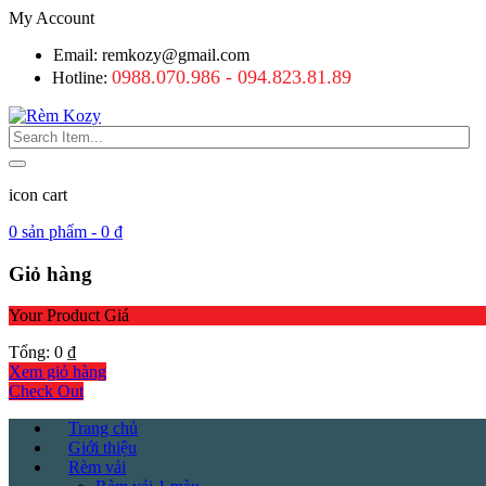
My Account
Email: remkozy@gmail.com
0988.070.986 - 094.823.81.89
Hotline:
icon cart
0
sản phẩm -
0
₫
Giỏ hàng
Your Product
Giá
Tổng:
0
₫
Xem giỏ hàng
Check Out
Trang chủ
Giới thiệu
Rèm vải