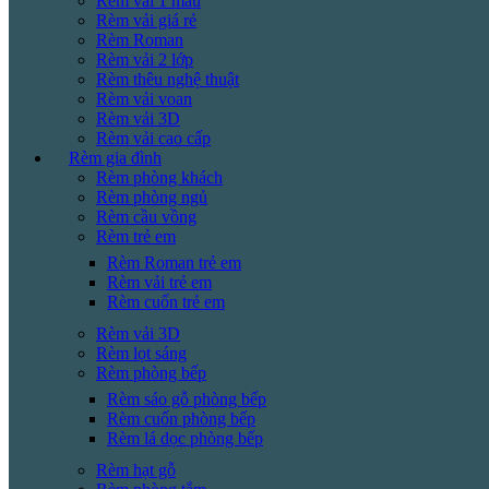
Rèm vải 1 màu
Rèm vải giá rẻ
Rèm Roman
Rèm vải 2 lớp
Rèm thêu nghệ thuật
Rèm vải voan
Rèm vải 3D
Rèm vải cao cấp
Rèm gia đình
Rèm phòng khách
Rèm phòng ngủ
Rèm cầu vồng
Rèm trẻ em
Rèm Roman trẻ em
Rèm vải trẻ em
Rèm cuốn trẻ em
Rèm vải 3D
Rèm lọt sáng
Rèm phòng bếp
Rèm sáo gỗ phòng bếp
Rèm cuốn phòng bếp
Rèm lá dọc phòng bếp
Rèm hạt gỗ