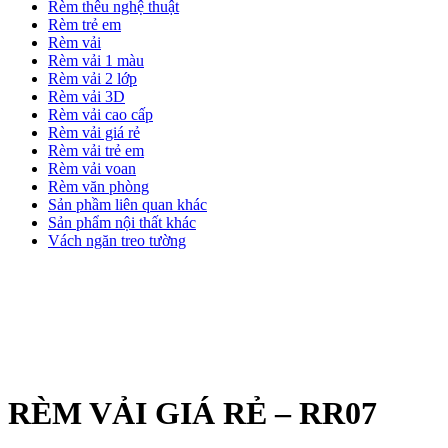
Rèm thêu nghệ thuật
Rèm trẻ em
Rèm vải
Rèm vải 1 màu
Rèm vải 2 lớp
Rèm vải 3D
Rèm vải cao cấp
Rèm vải giá rẻ
Rèm vải trẻ em
Rèm vải voan
Rèm văn phòng
Sản phầm liên quan khác
Sản phẩm nội thất khác
Vách ngăn treo tường
RÈM VẢI GIÁ RẺ – RR07