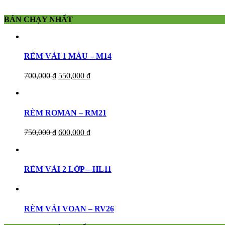
BÁN CHẠY NHẤT
RÈM VẢI 1 MÀU – M14
700,000
₫
550,000
₫
RÈM ROMAN – RM21
750,000
₫
600,000
₫
RÈM VẢI 2 LỚP – HL11
RÈM VẢI VOAN – RV26