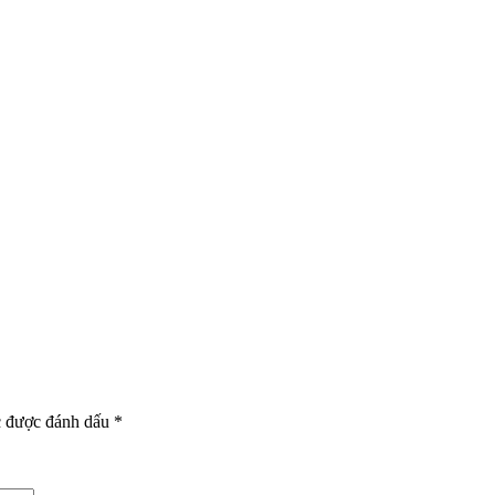
c được đánh dấu
*