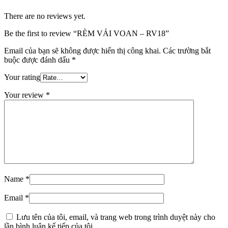
There are no reviews yet.
Be the first to review “RÈM VẢI VOAN – RV18”
Email của bạn sẽ không được hiển thị công khai.
Các trường bắt
buộc được đánh dấu
*
Your rating
Your review
*
Name
*
Email
*
Lưu tên của tôi, email, và trang web trong trình duyệt này cho
lần bình luận kế tiếp của tôi.