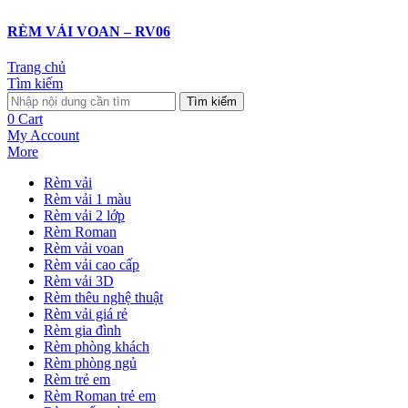
RÈM VẢI VOAN – RV06
Trang chủ
Tìm kiếm
Tìm kiếm
0
Cart
My Account
More
Rèm vải
Rèm vải 1 màu
Rèm vải 2 lớp
Rèm Roman
Rèm vải voan
Rèm vải cao cấp
Rèm vải 3D
Rèm thêu nghệ thuật
Rèm vải giá rẻ
Rèm gia đình
Rèm phòng khách
Rèm phòng ngủ
Rèm trẻ em
Rèm Roman trẻ em