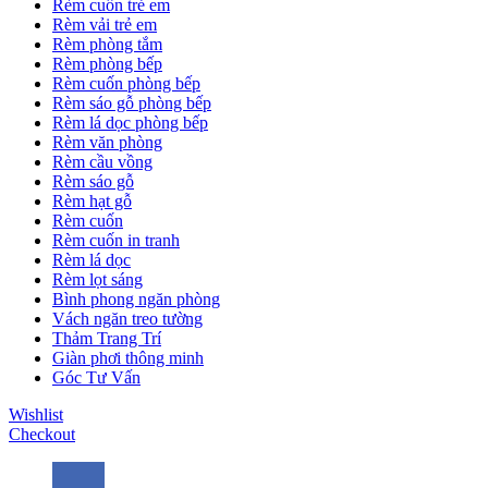
Rèm cuốn trẻ em
Rèm vải trẻ em
Rèm phòng tắm
Rèm phòng bếp
Rèm cuốn phòng bếp
Rèm sáo gỗ phòng bếp
Rèm lá dọc phòng bếp
Rèm văn phòng
Rèm cầu vồng
Rèm sáo gỗ
Rèm hạt gỗ
Rèm cuốn
Rèm cuốn in tranh
Rèm lá dọc
Rèm lọt sáng
Bình phong ngăn phòng
Vách ngăn treo tường
Thảm Trang Trí
Giàn phơi thông minh
Góc Tư Vấn
Wishlist
Checkout