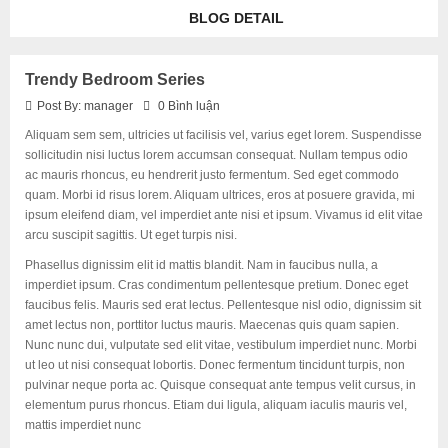
BLOG DETAIL
Trendy Bedroom Series
Post By:
manager
0 Bình luận
Aliquam sem sem, ultricies ut facilisis vel, varius eget lorem. Suspendisse
sollicitudin nisi luctus lorem accumsan consequat. Nullam tempus odio
ac mauris rhoncus, eu hendrerit justo fermentum. Sed eget commodo
quam. Morbi id risus lorem. Aliquam ultrices, eros at posuere gravida, mi
ipsum eleifend diam, vel imperdiet ante nisi et ipsum. Vivamus id elit vitae
arcu suscipit sagittis. Ut eget turpis nisi.
Phasellus dignissim elit id mattis blandit. Nam in faucibus nulla, a
imperdiet ipsum. Cras condimentum pellentesque pretium. Donec eget
faucibus felis. Mauris sed erat lectus. Pellentesque nisl odio, dignissim sit
amet lectus non, porttitor luctus mauris. Maecenas quis quam sapien.
Nunc nunc dui, vulputate sed elit vitae, vestibulum imperdiet nunc. Morbi
ut leo ut nisi consequat lobortis. Donec fermentum tincidunt turpis, non
pulvinar neque porta ac. Quisque consequat ante tempus velit cursus, in
elementum purus rhoncus. Etiam dui ligula, aliquam iaculis mauris vel,
mattis imperdiet nunc