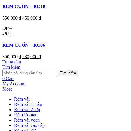
RÈM CUỐN – RC10
550,000
₫
450,000
₫
-20%
-20%
RÈM CUỐN – RC06
350,000
₫
280,000
₫
Trang chủ
Tìm kiếm
Tìm kiếm
0
Cart
My Account
More
Rèm vải
Rèm vải 1 màu
Rèm vải 2 lớp
Rèm Roman
Rèm vải voan
Rèm vải cao cấp
Rèm vải 3D