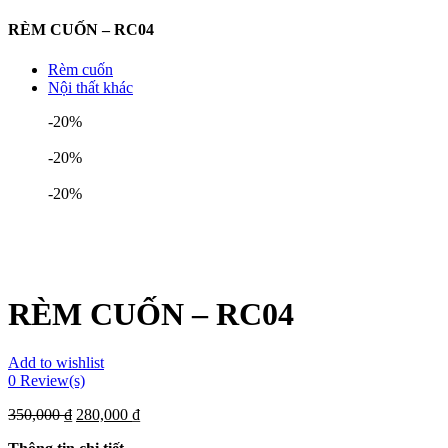
RÈM CUỐN – RC04
Rèm cuốn
Nội thất khác
-20%
-20%
-20%
RÈM CUỐN – RC04
Add to wishlist
0
Review(s)
350,000
₫
280,000
₫