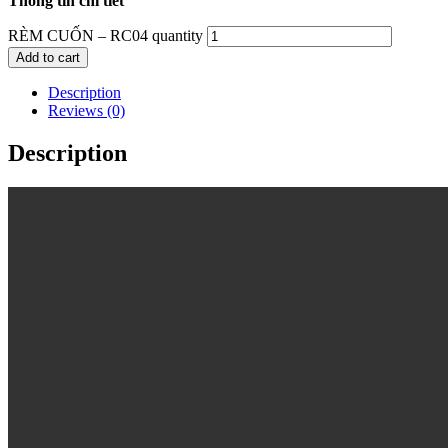
Thông tin chi tiết
RÈM CUỐN – RC04 quantity
Add to cart
Description
Reviews (0)
Description