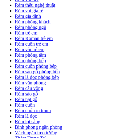
Rèm thêu nghệ thuật
Rèm vải giá rẻ
Rèm gia đình
Rèm phòng khách
Rèm phòng ngủ
Rèm trẻ em
Rèm Roman trẻ em
Rèm cuốn trẻ em
Rèm vải trẻ em
Rèm phòng tắm
Rèm phòng bếp
Rèm cuốn phòng bếp
Rèm sáo gỗ phòng bếp
Rèm lá dọc phòng bếp
Rèm văn phòng
Rèm cầu vồng
Rèm sáo gỗ
Rèm hạt gỗ
Rèm cuốn
Rèm cuốn in tranh
Rèm lá dọc
Rèm lọt sáng
Bình phong ngăn phòng
Vách ngăn treo tường