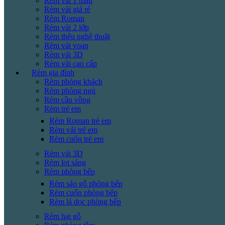
Rèm vải 1 màu
Rèm vải giá rẻ
Rèm Roman
Rèm vải 2 lớp
Rèm thêu nghệ thuật
Rèm vải voan
Rèm vải 3D
Rèm vải cao cấp
Rèm gia đình
Rèm phòng khách
Rèm phòng ngủ
Rèm cầu vồng
Rèm trẻ em
Rèm Roman trẻ em
Rèm vải trẻ em
Rèm cuốn trẻ em
Rèm vải 3D
Rèm lọt sáng
Rèm phòng bếp
Rèm sáo gỗ phòng bếp
Rèm cuốn phòng bếp
Rèm lá dọc phòng bếp
Rèm hạt gỗ