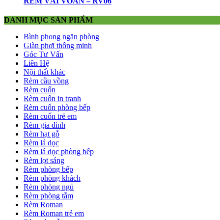
RÈM VẢI VOAN – RV06
DANH MỤC SẢN PHẨM
Bình phong ngăn phòng
Giàn phơi thông minh
Góc Tư Vấn
Liên Hệ
Nội thất khác
Rèm cầu vồng
Rèm cuốn
Rèm cuốn in tranh
Rèm cuốn phòng bếp
Rèm cuốn trẻ em
Rèm gia đình
Rèm hạt gỗ
Rèm lá dọc
Rèm lá dọc phòng bếp
Rèm lọt sáng
Rèm phòng bếp
Rèm phòng khách
Rèm phòng ngủ
Rèm phòng tắm
Rèm Roman
Rèm Roman trẻ em