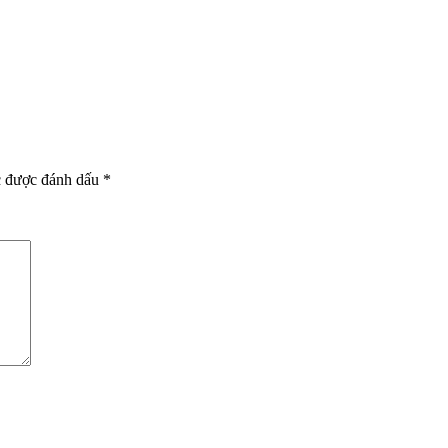
c được đánh dấu
*