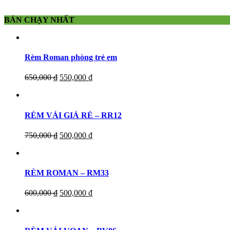
BÁN CHẠY NHẤT
Rèm Roman phòng trẻ em
650,000
₫
550,000
₫
RÈM VẢI GIÁ RẺ – RR12
750,000
₫
500,000
₫
RÈM ROMAN – RM33
600,000
₫
500,000
₫