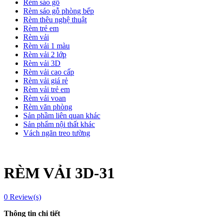
Rèm sáo gỗ
Rèm sáo gỗ phòng bếp
Rèm thêu nghệ thuật
Rèm trẻ em
Rèm vải
Rèm vải 1 màu
Rèm vải 2 lớp
Rèm vải 3D
Rèm vải cao cấp
Rèm vải giá rẻ
Rèm vải trẻ em
Rèm vải voan
Rèm văn phòng
Sản phầm liên quan khác
Sản phẩm nội thất khác
Vách ngăn treo tường
RÈM VẢI 3D-31
0
Review(s)
Thông tin chi tiết