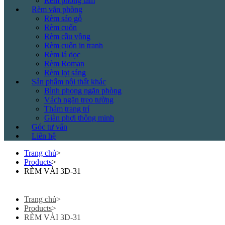
Rèm phòng tắm
Rèm văn phòng
Rèm sáo gỗ
Rèm cuốn
Rèm cầu vồng
Rèm cuốn in tranh
Rèm lá dọc
Rèm Roman
Rèm lọt sáng
Sản phẩm nội thất khác
Bình phong ngăn phòng
Vách ngăn treo tường
Thảm trang trí
Giàn phơi thông minh
Góc tư vấn
Liên hệ
Trang chủ
>
Products
>
RÈM VẢI 3D-31
Trang chủ
>
Products
>
RÈM VẢI 3D-31