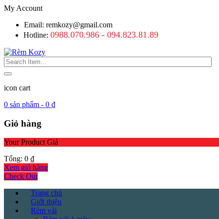
My Account
Email: remkozy@gmail.com
0988.070.986 - 094.823.81.89
Hotline:
icon cart
0
sản phẩm -
0
₫
Giỏ hàng
Your Product
Giá
Tổng:
0
₫
Xem giỏ hàng
Check Out
Trang chủ
Giới thiệu
Rèm vải