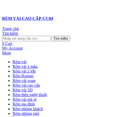
RÈM VẢI CAO CẤP-CC04
Trang chủ
Tìm kiếm
Tìm kiếm
0
Cart
My Account
More
Rèm vải
Rèm vải 1 màu
Rèm vải 2 lớp
Rèm Roman
Rèm vải voan
Rèm vải cao cấp
Rèm vải 3D
Rèm thêu nghệ thuật
Rèm vải giá rẻ
Rèm gia đình
Rèm phòng khách
Rèm phòng ngủ