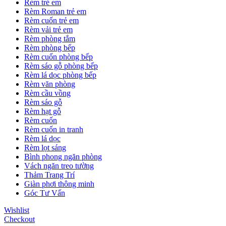
Rèm trẻ em
Rèm Roman trẻ em
Rèm cuốn trẻ em
Rèm vải trẻ em
Rèm phòng tắm
Rèm phòng bếp
Rèm cuốn phòng bếp
Rèm sáo gỗ phòng bếp
Rèm lá dọc phòng bếp
Rèm văn phòng
Rèm cầu vồng
Rèm sáo gỗ
Rèm hạt gỗ
Rèm cuốn
Rèm cuốn in tranh
Rèm lá dọc
Rèm lọt sáng
Bình phong ngăn phòng
Vách ngăn treo tường
Thảm Trang Trí
Giàn phơi thông minh
Góc Tư Vấn
Wishlist
Checkout