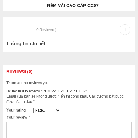
RÈM VẢI CAO CẤP-CC07
0
Review(s)
Thông tin chi tiết
REVIEWS (0)
There are no reviews yet.
Be the first to review “RÈM VẢI CAO CẤP-CC07”
Email của bạn sẽ không được hiển thị công khai.
Các trường bắt buộc
được đánh dấu
*
Your rating
Your review
*