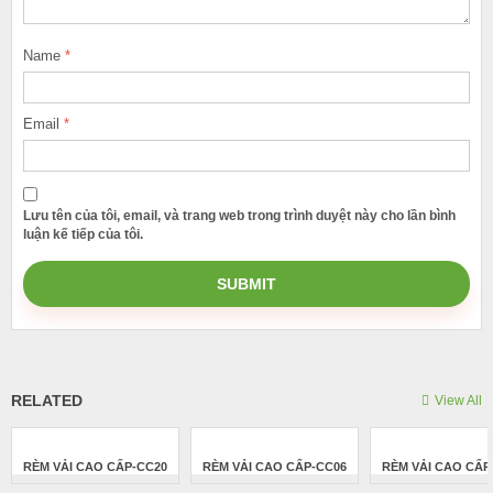
Name
*
Email
*
Lưu tên của tôi, email, và trang web trong trình duyệt này cho lần bình
luận kế tiếp của tôi.
RELATED
View All
RÈM VẢI CAO CẤP-CC20
RÈM VẢI CAO CẤP-CC06
RÈM VẢI CAO CẤP