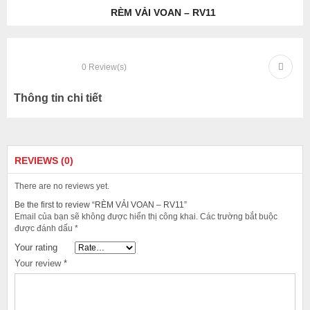
RÈM VẢI VOAN – RV11
0
Review(s)
Thông tin chi tiết
REVIEWS (0)
There are no reviews yet.
Be the first to review “RÈM VẢI VOAN – RV11”
Email của bạn sẽ không được hiển thị công khai.
Các trường bắt buộc
được đánh dấu
*
Your rating
Your review
*