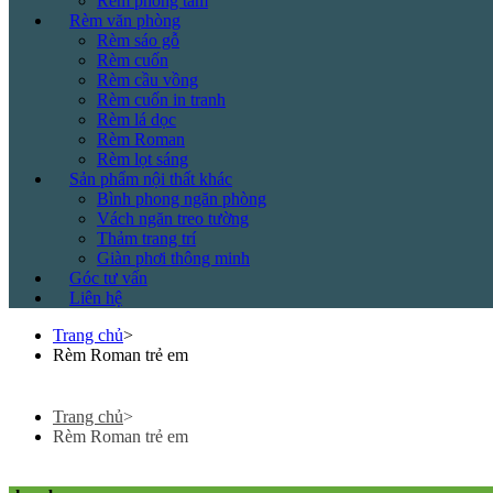
Rèm phòng tắm
Rèm văn phòng
Rèm sáo gỗ
Rèm cuốn
Rèm cầu vồng
Rèm cuốn in tranh
Rèm lá dọc
Rèm Roman
Rèm lọt sáng
Sản phẩm nội thất khác
Bình phong ngăn phòng
Vách ngăn treo tường
Thảm trang trí
Giàn phơi thông minh
Góc tư vấn
Liên hệ
Trang chủ
>
Rèm Roman trẻ em
Trang chủ
>
Rèm Roman trẻ em