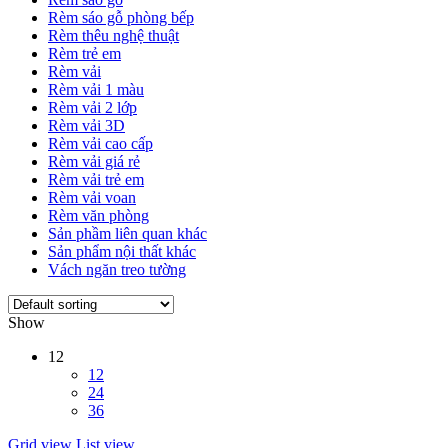
Rèm sáo gỗ phòng bếp
Rèm thêu nghệ thuật
Rèm trẻ em
Rèm vải
Rèm vải 1 màu
Rèm vải 2 lớp
Rèm vải 3D
Rèm vải cao cấp
Rèm vải giá rẻ
Rèm vải trẻ em
Rèm vải voan
Rèm văn phòng
Sản phầm liên quan khác
Sản phẩm nội thất khác
Vách ngăn treo tường
Show
12
12
24
36
Grid view
List view