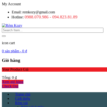
My Account
Email: remkozy@gmail.com
0988.070.986 - 094.823.81.89
Hotline:
icon cart
0
sản phẩm -
0
₫
Giỏ hàng
Your Product
Giá
Tổng:
0
₫
Xem giỏ hàng
Check Out
Trang chủ
Giới thiệu
Rèm vải