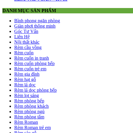
DANH MỤC SẢN PHẨM
Bình phong ngăn phòng
Giàn phơi thông minh
Góc Tư Vấn
Liên Hệ
Nội thất khác
Rèm cầu vồng
Rèm cuốn
Rèm cuốn in tranh
Rèm cuốn phòng bếp
Rèm cuốn trẻ em
Rèm gia đình
Rèm hạt gỗ
Rèm lá dọc
Rèm lá dọc phòng bếp
Rèm lọt sáng
Rèm phòng bếp
Rèm phòng khách
Rèm phòng ngủ
Rèm phòng tắm
Rèm Roman
Rèm Roman trẻ em
Rèm sáo gỗ