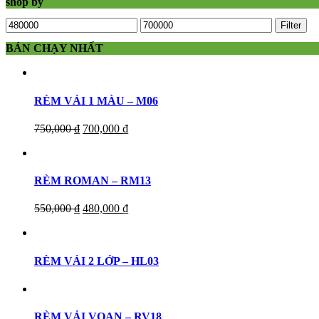
shop by
Filter
BÁN CHẠY NHẤT
RÈM VẢI 1 MÀU – M06
750,000
₫
700,000
₫
RÈM ROMAN – RM13
550,000
₫
480,000
₫
RÈM VẢI 2 LỚP – HL03
RÈM VẢI VOAN – RV18