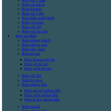
Rèm vải 1 màu
Rèm vải giá rẻ
Rèm Roman
Rèm vải 2 lớp
Rèm thêu nghệ thuật
Rèm vải voan
Rèm vải 3D
Rèm vải cao cấp
Rèm gia đình
Rèm phòng khách
Rèm phòng ngủ
Rèm cầu vồng
Rèm trẻ em
Rèm Roman trẻ em
Rèm vải trẻ em
Rèm cuốn trẻ em
Rèm vải 3D
Rèm lọt sáng
Rèm phòng bếp
Rèm sáo gỗ phòng bếp
Rèm cuốn phòng bếp
Rèm lá dọc phòng bếp
Rèm hạt gỗ