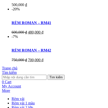
500,000
₫
-20%
RÈM ROMAN – RM41
600,000
₫
480,000
₫
-7%
RÈM ROMAN – RM42
750,000
₫
700,000
₫
Trang chủ
Tìm kiếm
Tìm kiếm
0
Cart
My Account
More
Rèm vải
Rèm vải 1 màu
Rèm vải 2 lớp