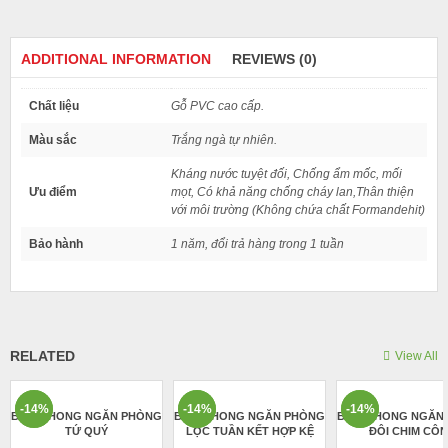
ADDITIONAL INFORMATION
REVIEWS (0)
Chất liệu
Gỗ PVC cao cấp.
Màu sắc
Trắng ngà tự nhiên.
Kháng nước tuyệt đối, Chống ẩm mốc, mối
Ưu điểm
mọt, Có khả năng chống cháy lan,Thân thiện
với môi trường (Không chứa chất Formandehit)
Bảo hành
1 năm, đổi trả hàng trong 1 tuần
There are no reviews yet.
Be the first to review “BÌNH PHONG NGĂN PHÒNG HOA TRÒN KẾT HỢP
KỆ”
Email của bạn sẽ không được hiển thị công khai.
Các trường bắt buộc
RELATED
View All
được đánh dấu
*
Your rating
-14%
-14%
-14%
-14%
-14%
-14%
BÌNH PHONG NGĂN PHÒNG
Your review
*
BÌNH PHONG NGĂN PHÒNG
BÌNH PHONG NGĂN
TỨ QUÝ
LỘC TUẦN KẾT HỢP KỆ
ĐÔI CHIM CÔ