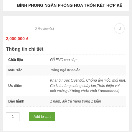
BÌNH PHONG NGĂN PHÒNG HOA TRÒN KẾT HỢP KỆ
0
Review(s)
2,000,000
₫
Thông tin chi tiết
Chất liệu
Gỗ PVC cao cấp.
Màu sắc
Trắng ngà tự nhiên.
Kháng nước tuyệt đối, Chống ẩm mốc, mối mọt,
Ưu điểm
Có khả năng chống cháy lan,Thân thiện với
môi trường (Không chứa chất Formandehit)
Bảo hành
1 năm, đổi trả hàng trong 1 tuần
Add to cart